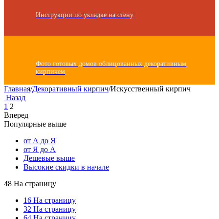
Инструкции по укладке на стену
Фото готовых домов облицованных декоративным
кирпичем
Главная
/
Декоративный кирпич
/
Искусственный кирпич
Назад
1
2
Вперед
Популярные выше
от А до Я
от Я до А
Дешевые выше
Высокие скидки в начале
48 На страницу
16 На страницу
32 На страницу
64 На страницу