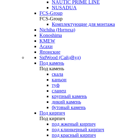
NAUTIC PRIME LINE
NUSADUA
FCS-Group
FCS-Group
Комплектующие для монтажа
Nichiha (Нитиха)
Konoshima
KMEW
Асахи
Японские
SidWood (СайдВуд)
Под камень
Под камень
скала
каньон
туф
сланец
крупный камень
дикий камень
бутовый камень
Под кирпич
Под кирпич
под жженый кирпич
под клинкерный кирпич
под красный кирпич