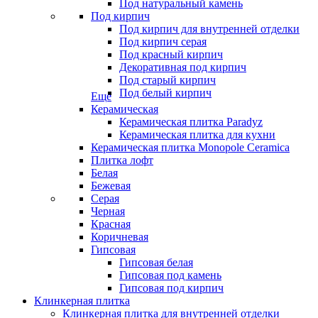
Под натуральный камень
Под кирпич
Под кирпич для внутренней отделки
Под кирпич серая
Под красный кирпич
Декоративная под кирпич
Под старый кирпич
Под белый кирпич
Еще
Керамическая
Керамическая плитка Paradyz
Керамическая плитка для кухни
Керамическая плитка Monopole Ceramica
Плитка лофт
Белая
Бежевая
Серая
Черная
Красная
Коричневая
Гипсовая
Гипсовая белая
Гипсовая под камень
Гипсовая под кирпич
Клинкерная плитка
Клинкерная плитка для внутренней отделки