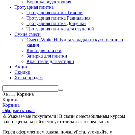
Воронка водосточная
Тротуарная плитка
Тротуарная плитка Тиволи
Тротуарная плитка Радиальная
Тротуарная плитка Дощечки
Тротуарная плитка для ступеней
Сухие смеси
Смеси White Hills для укладки искусственного
камня
Клей для плитки
Затирка для плитки
Красители для затирки
Акции
Скидки
Хиты продаж
0
Корзина
Ваша
Корзина
Корзина
Оформить заказ
⚠ Уважаемые покупатели! В связи с нестабильным курсом
валют цены на сайте могут отличаться от реальных.
Перед оформлением заказа, пожалуйста, уточняйте у