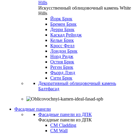
Hills
Искусственный облицовочный камень White
Hills
Йорк Брик
Бремен Брик
Дерри Брик
Каскад Рейндж
Кельн Брик
Кросс Фелл
Лондон Брик
Норд Ридж
Остия Брик
Реген Брик
Фьорд Лэнд
Сити Брик
Декоративный облицовочный камень
Балтфасад
Фасадные панели
Фасадные панели из ДПК
Фасадные панели из ДПК
CM Cladding
CM Wall