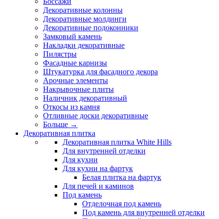
Боссажи
Декоративные колонны
Декоративные молдинги
Декоративные подоконники
Замковый камень
Накладки декоративные
Пилястры
Фасадные карнизы
Штукатурка для фасадного декора
Арочные элементы
Накрывочные плиты
Наличник декоративный
Откосы из камня
Отливные доски декоративные
Больше
→
Декоративная плитка
Декоративная плитка White Hills
Для внутренней отделки
Для кухни
Для кухни на фартук
Белая плитка на фартук
Для печей и каминов
Под камень
Отделочная под камень
Под камень для внутренней отделки