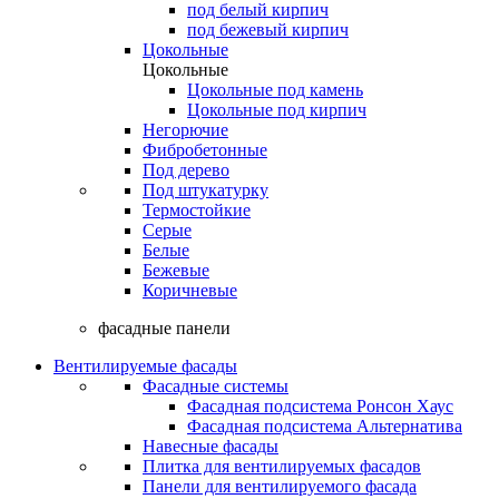
под белый кирпич
под бежевый кирпич
Цокольные
Цокольные
Цокольные под камень
Цокольные под кирпич
Негорючие
Фибробетонные
Под дерево
Под штукатурку
Термостойкие
Серые
Белые
Бежевые
Коричневые
фасадные панели
Вентилируемые фасады
Фасадные системы
Фасадная подсистема Ронсон Хаус
Фасадная подсистема Альтернатива
Навесные фасады
Плитка для вентилируемых фасадов
Панели для вентилируемого фасада