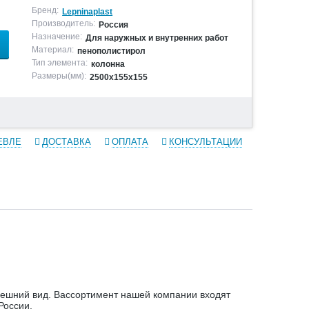
Бренд:
Lepninaplast
Производитель:
Россия
Назначение:
Для наружных и внутренних работ
Материал:
пенополистирол
Тип элемента:
колонна
Размеры(мм):
2500х155х155
ЕВЛЕ
ДОСТАВКА
ОПЛАТА
КОНСУЛЬТАЦИИ
ешний вид. Вассортимент нашей компании входят
России.