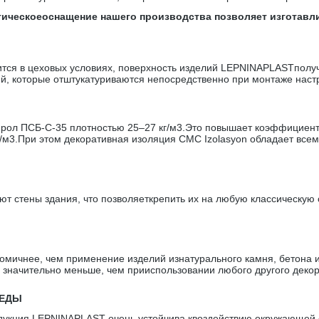
огическоеоснащение нашего производства позволяет изготав
сится в цеховых условиях, поверхность изделий LEPNINAPLASTполу
ий, которые отштукатуриваются непосредственно при монтаже настр
ол ПСБ-С-35 плотностью 25–27 кг/м3.Это повышает коэффициент 
г/м3.При этом декоративная изоляция CMC Izolasyon обладает вс
т стены здания, что позволяеткрепить их на любую классическую с
мичнее, чем применение изделий изнатурального камня, бетона и
 значительно меньше, чем прииспользовании любого другого декор
РЕДЫ
укция LEPNINAPLAST очень устойчива квоздействию окружающей с