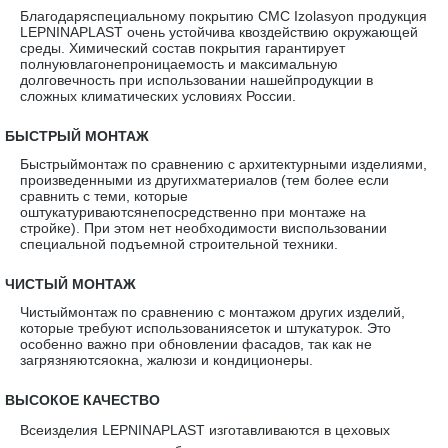
Благодаряспециальному покрытию CMC Izolasyon продукция
LEPNINAPLAST очень устойчива квоздействию окружающей
среды. Химический состав покрытия гарантирует
полнуювлагонепроницаемость и максимальную
долговечность при использовании нашейпродукции в
сложных климатических условиях России.
·
БЫСТРЫЙ МОНТАЖ
Быстрыймонтаж по сравнению с архитектурными изделиями,
произведенными из другихматериалов (тем более если
сравнить с теми, которые
оштукатуриваютсянепосредственно при монтаже на
стройке). При этом нет необходимости виспользовании
специальной подъемной строительной техники.
·
ЧИСТЫЙ МОНТАЖ
Чистыймонтаж по сравнению с монтажом других изделий,
которые требуют использованиясеток и штукатурок. Это
особенно важно при обновлении фасадов, так как не
загрязняютсяокна, жалюзи и кондиционеры.
·
ВЫСОКОЕ КАЧЕСТВО
Всеизделия LEPNINAPLAST изготавливаются в цеховых