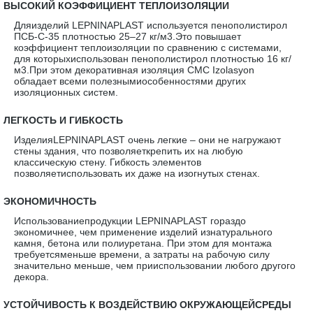
·
ВЫСОКИЙ КОЭФФИЦИЕНТ ТЕПЛОИЗОЛЯЦИИ
Дляизделий LEPNINAPLAST используется пенополистирол
ПСБ-С-35 плотностью 25–27 кг/м3.Это повышает
коэффициент теплоизоляции по сравнению с системами,
для которыхиспользован пенополистирол плотностью 16 кг/
м3.При этом декоративная изоляция CMC Izolasyon
обладает всеми полезнымиособенностями других
изоляционных систем.
·
ЛЕГКОСТЬ И ГИБКОСТЬ
ИзделияLEPNINAPLAST очень легкие – они не нагружают
стены здания, что позволяеткрепить их на любую
классическую стену. Гибкость элементов
позволяетиспользовать их даже на изогнутых стенах.
·
ЭКОНОМИЧНОСТЬ
Использованиепродукции LEPNINAPLAST гораздо
экономичнее, чем применение изделий изнатурального
камня, бетона или полиуретана. При этом для монтажа
требуетсяменьше времени, а затраты на рабочую силу
значительно меньше, чем прииспользовании любого другого
декора.
·
УСТОЙЧИВОСТЬ К ВОЗДЕЙСТВИЮ ОКРУЖАЮЩЕЙСРЕДЫ