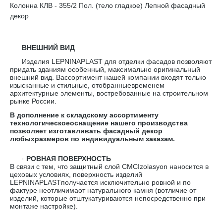
Колонна КЛВ - 355/2 Пол. (тело гладкое) Лепной фасадный
декор
ВНЕШНИЙ ВИД
Изделия LEPNINAPLAST для отделки фасадов позволяют
придать зданиям особенный, максимально оригинальный
внешний вид. Вассортимент нашей компании входят только
изысканные и стильные, отобранныевременем
архитектурные элементы, востребованные на строительном
рынке России.
В дополнение к складскому ассортименту
технологическоеоснащение нашего производства
позволяет изготавливать фасадный декор
любыхразмеров по индивидуальным заказам.
·
РОВНАЯ ПОВЕРХНОСТЬ
В связи с тем, что защитный слой CMCIzolasyon наносится в
цеховых условиях, поверхность изделий
LEPNINAPLASTполучается исключительно ровной и по
фактуре неотличимаот натурального камня (вотличие от
изделий, которые отштукатуриваются непосредственно при
монтаже настройке).