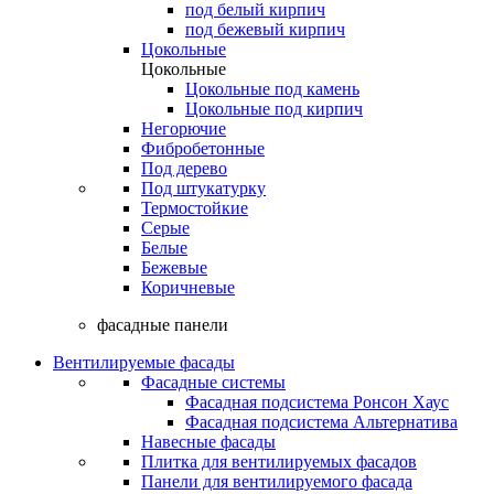
под белый кирпич
под бежевый кирпич
Цокольные
Цокольные
Цокольные под камень
Цокольные под кирпич
Негорючие
Фибробетонные
Под дерево
Под штукатурку
Термостойкие
Серые
Белые
Бежевые
Коричневые
фасадные панели
Вентилируемые фасады
Фасадные системы
Фасадная подсистема Ронсон Хаус
Фасадная подсистема Альтернатива
Навесные фасады
Плитка для вентилируемых фасадов
Панели для вентилируемого фасада