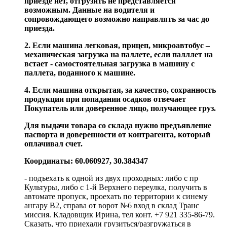
приезде нет, отгрузить не представляется
возможным. Данные на водителя и
сопровождающего возможно направлять за час до
приезда.
2. Если машина легковая, прицеп, микроавтобус –
механическая загрузка на паллете, если палллет на
встает - самостоятельная загрузка в машину с
паллета, поданного к машине.
4. Если машина открытая, за качество, сохранность
продукции при попадании осадков отвечает
Покупатель или доверенное лицо, получающее груз.
Для выдачи товара со склада нужно предъявление
паспорта и доверенности от контрагента, который
оплачивал счет.
Координаты: 60.060927, 30.384347
- подъехать к одной из двух проходных: либо с пр
Культуры, либо с 1-й Верхнего переулка, получить в
автомате пропуск, проехать по территории к синему
ангару В2, справа от ворот №6 вход в склад Транс
миссия. Кладовщик Ирина, тел конт. +7 921 335-86-79.
Сказать, что приехали грузиться/разгружаться в