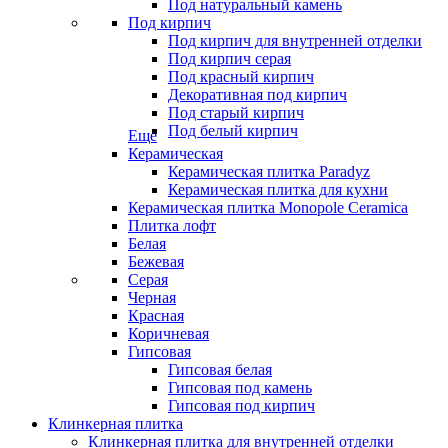
Под натуральный камень
Под кирпич
Под кирпич для внутренней отделки
Под кирпич серая
Под красный кирпич
Декоративная под кирпич
Под старый кирпич
Под белый кирпич
Еще
Керамическая
Керамическая плитка Paradyz
Керамическая плитка для кухни
Керамическая плитка Monopole Ceramica
Плитка лофт
Белая
Бежевая
Серая
Черная
Красная
Коричневая
Гипсовая
Гипсовая белая
Гипсовая под камень
Гипсовая под кирпич
Клинкерная плитка
Клинкерная плитка для внутренней отделки