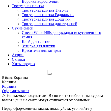
Воронка водосточная
Тротуарная плитка
Тротуарная плитка Тиволи
Тротуарная плитка Радиальная
Тротуарная плитка Дощечки
Тротуарная плитка для ступеней
Сухие смеси
Смеси White Hills для укладки искусственного
камня
Клей для плитки
Затирка для плитки
Красители для затирки
Акции
Скидки
Хиты продаж
0
Корзина
Ваша
Корзина
Корзина
Оформить заказ
⚠ Уважаемые покупатели! В связи с нестабильным курсом
валют цены на сайте могут отличаться от реальных.
Перед оформлением заказа, пожалуйста, уточняйте у