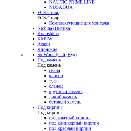
NAUTIC PRIME LINE
NUSADUA
FCS-Group
FCS-Group
Комплектующие для монтажа
Nichiha (Нитиха)
Konoshima
KMEW
Асахи
Японские
SidWood (СайдВуд)
Под камень
Под камень
скала
каньон
туф
сланец
крупный камень
дикий камень
бутовый камень
Под кирпич
Под кирпич
под жженый кирпич
под клинкерный кирпич
под красный кирпич