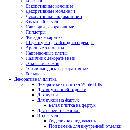
Боссажи
Декоративные колонны
Декоративные молдинги
Декоративные подоконники
Замковый камень
Накладки декоративные
Пилястры
Фасадные карнизы
Штукатурка для фасадного декора
Арочные элементы
Накрывочные плиты
Наличник декоративный
Откосы из камня
Отливные доски декоративные
Больше
→
Декоративная плитка
Декоративная плитка White Hills
Для внутренней отделки
Для кухни
Для кухни на фартук
Белая плитка на фартук
Для печей и каминов
Под камень
Отделочная под камень
Под камень для внутренней отделки