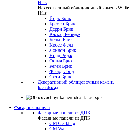
Hills
Искусственный облицовочный камень White
Hills
Йорк Брик
Бремен Брик
Дерри Брик
Каскад Рейндж
Кельн Брик
Кросс Фелл
Лондон Брик
Норд Ридж
Остия Брик
Реген Брик
Фьорд Лэнд
Сити Брик
Декоративный облицовочный камень
Балтфасад
Фасадные панели
Фасадные панели из ДПК
Фасадные панели из ДПК
CM Cladding
CM Wall