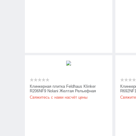
Клинкерная плитка Feldhaus Klinker
Клинкерн
R206NF9 Nolani Желтая Рельефная
R692NF1
формов
Свяжитесь с нами насчёт цены
Свяжите