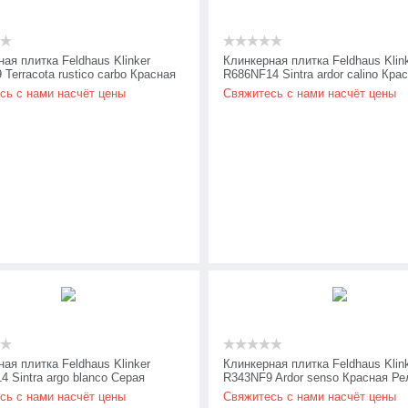
ая плитка Feldhaus Klinker
Клинкерная плитка Feldhaus Klin
Terracota rustico carbo Красная
R686NF14 Sintra ardor calino Кра
ная
Ручная формовка
сь с нами насчёт цены
Свяжитесь с нами насчёт цены
ая плитка Feldhaus Klinker
Клинкерная плитка Feldhaus Klin
 Sintra argo blanco Серая
R343NF9 Ardor senso Красная Р
формовка
сь с нами насчёт цены
Свяжитесь с нами насчёт цены