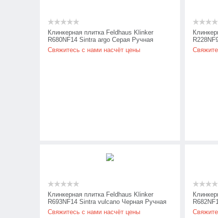
Клинкерная плитка Feldhaus Klinker
Клинкерн
R680NF14 Sintra argo Серая Ручная
R228NF9 
формовка
Рельеф
Свяжитесь с нами насчёт цены
Свяжите
Клинкерная плитка Feldhaus Klinker
Клинкерн
R693NF14 Sintra vulcano Черная Ручная
R682NF14
формовка
Ручная 
Свяжитесь с нами насчёт цены
Свяжите