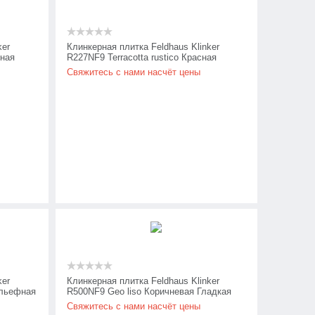
ker
Клинкерная плитка Feldhaus Klinker
сная
R227NF9 Terracotta rustico Красная
Рельефная
Свяжитесь с нами насчёт цены
ker
Клинкерная плитка Feldhaus Klinker
ельефная
R500NF9 Geo liso Коричневая Гладкая
Свяжитесь с нами насчёт цены