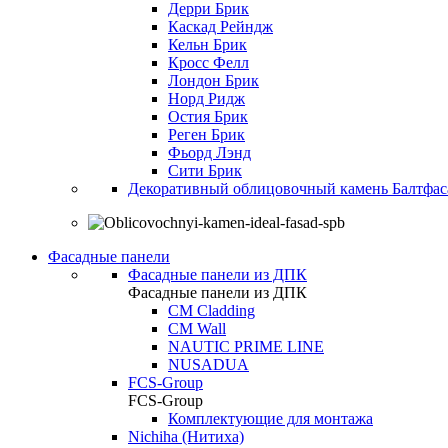
Дерри Брик
Каскад Рейндж
Кельн Брик
Кросс Фелл
Лондон Брик
Норд Ридж
Остия Брик
Реген Брик
Фьорд Лэнд
Сити Брик
Декоративный облицовочный камень Балтфас
Фасадные панели
Фасадные панели из ДПК
Фасадные панели из ДПК
CM Cladding
CM Wall
NAUTIC PRIME LINE
NUSADUA
FCS-Group
FCS-Group
Комплектующие для монтажа
Nichiha (Нитиха)