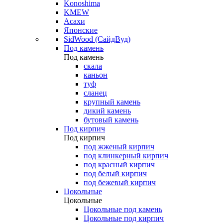
Konoshima
KMEW
Асахи
Японские
SidWood (СайдВуд)
Под камень
Под камень
скала
каньон
туф
сланец
крупный камень
дикий камень
бутовый камень
Под кирпич
Под кирпич
под жженый кирпич
под клинкерный кирпич
под красный кирпич
под белый кирпич
под бежевый кирпич
Цокольные
Цокольные
Цокольные под камень
Цокольные под кирпич