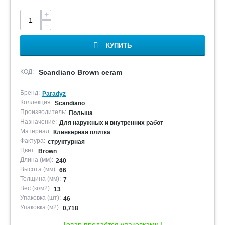
+
−
КУПИТЬ
КОД:
Scandiano Brown ceram
Бренд:
Paradyz
Коллекция:
Scandiano
Производитель:
Польша
Назначение:
Для наружных и внутренних работ
Материал:
Клинкерная плитка
Фактура:
структурная
Цвет:
Brown
Длина (мм):
240
Высота (мм):
66
Толщина (мм):
7
Вес (кг/м2):
13
Упаковка (шт):
46
Упаковка (м2):
0,718
Товар продаётся упаковками !