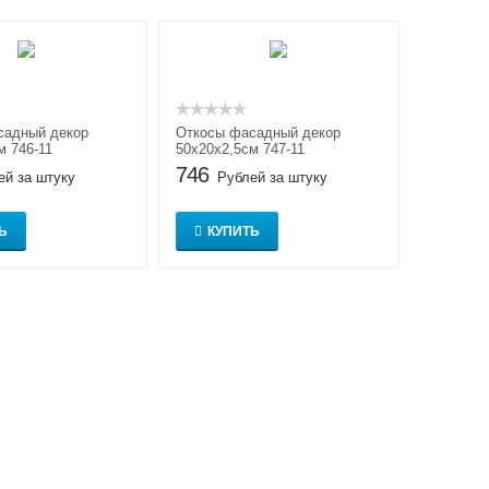
садный декор
Откосы фасадный декор
м 746-11
50x20x2,5см 747-11
746
ей за штуку
Рублей за штуку
Ь
КУПИТЬ