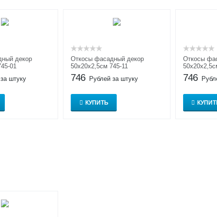
дный декор
Откосы фасадный декор
Откосы фа
745-01
50x20x2,5см 745-11
50x20x2,5с
746
746
 за штуку
Рублей за штуку
Рубл
КУПИТЬ
КУПИТ