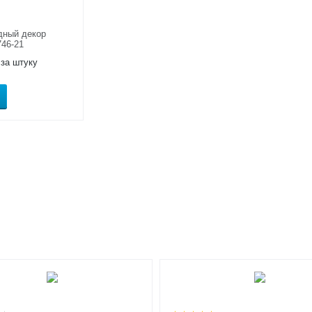
дный декор
746-21
 за штуку