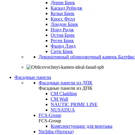
Дерри Брик
Каскад Рейндж
Кельн Брик
Кросс Фелл
Лондон Брик
Норд Ридж
Остия Брик
Реген Брик
Фьорд Лэнд
Сити Брик
Декоративный облицовочный камень Балтфас
Фасадные панели
Фасадные панели из ДПК
Фасадные панели из ДПК
CM Cladding
CM Wall
NAUTIC PRIME LINE
NUSADUA
FCS-Group
FCS-Group
Комплектующие для монтажа
Nichiha (Нитиха)