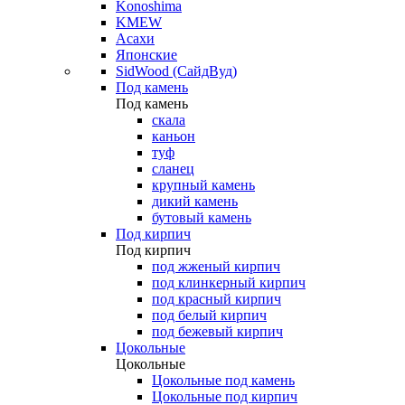
Konoshima
KMEW
Асахи
Японские
SidWood (СайдВуд)
Под камень
Под камень
скала
каньон
туф
сланец
крупный камень
дикий камень
бутовый камень
Под кирпич
Под кирпич
под жженый кирпич
под клинкерный кирпич
под красный кирпич
под белый кирпич
под бежевый кирпич
Цокольные
Цокольные
Цокольные под камень
Цокольные под кирпич