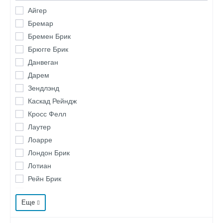
Айгер
Бремар
Бремен Брик
Брюгге Брик
Данвеган
Дарем
Зендлэнд
Каскад Рейндж
Кросс Фелл
Лаутер
Лоарре
Лондон Брик
Лотиан
Рейн Брик
Рока
Еще
Рутланд
Тобол