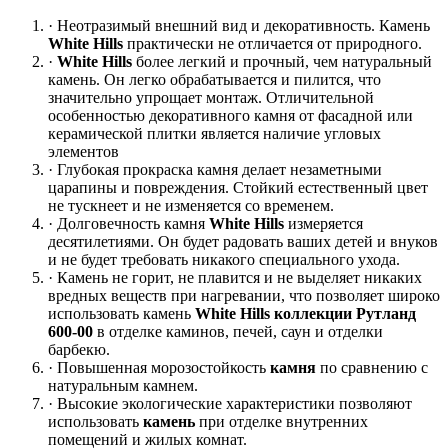
· Неотразимый внешний вид и декоративность. Камень
White Hills
практически не отличается от природного.
·
White Hills
более легкий и прочный, чем натуральный
камень. Он легко обрабатывается и пилится, что
значительно упрощает монтаж. Отличительной
особенностью декоративного камня от фасадной или
керамической плитки является наличие угловых
элементов
· Глубокая прокраска камня делает незаметными
царапины и повреждения. Стойкий естественный цвет
не тускнеет и не изменяется со временем.
· Долговечность камня
White Hills
измеряется
десятилетиями. Он будет радовать ваших детей и внуков
и не будет требовать никакого специального ухода.
· Камень не горит, не плавится и не выделяет никаких
вредных веществ при нагревании, что позволяет широко
использовать камень
White Hills коллекции Рутланд
600-00
в отделке каминов, печей, саун и отделки
барбекю.
· Повышенная морозостойкость
камня
по сравнению с
натуральным камнем.
· Высокие экологические характеристики позволяют
использовать
камень
при отделке внутренних
помещений и жилых комнат.