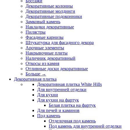
Боссажи
Декоративные колонны
Декоративные молдинги
Декоративные подоконники
Замковый камень
Накладки декоративные
Пилястры
Фасадные карнизы
Штукатурка для фасадного декора
Арочные элементы
Накрывочные плиты
Наличник декоративный
Откосы из камня
Отливные доски декоративные
Больше
→
Декоративная плитка
Декоративная плитка White Hills
Для внутренней отделки
Для кухни
Для кухни на фартук
Белая плитка на фартук
Для печей и каминов
Под камень
Отделочная под камень
Под камень для внутренней отделки