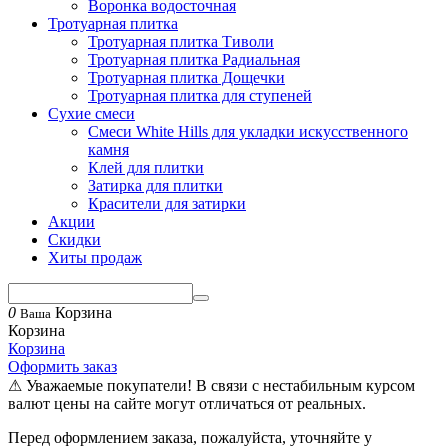
Воронка водосточная
Тротуарная плитка
Тротуарная плитка Тиволи
Тротуарная плитка Радиальная
Тротуарная плитка Дощечки
Тротуарная плитка для ступеней
Сухие смеси
Смеси White Hills для укладки искусственного
камня
Клей для плитки
Затирка для плитки
Красители для затирки
Акции
Скидки
Хиты продаж
0
Корзина
Ваша
Корзина
Корзина
Оформить заказ
⚠ Уважаемые покупатели! В связи с нестабильным курсом
валют цены на сайте могут отличаться от реальных.
Перед оформлением заказа, пожалуйста, уточняйте у