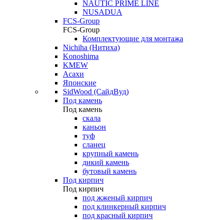
NAUTIC PRIME LINE
NUSADUA
FCS-Group
FCS-Group
Комплектующие для монтажа
Nichiha (Нитиха)
Konoshima
KMEW
Асахи
Японские
SidWood (СайдВуд)
Под камень
Под камень
скала
каньон
туф
сланец
крупный камень
дикий камень
бутовый камень
Под кирпич
Под кирпич
под жженый кирпич
под клинкерный кирпич
под красный кирпич