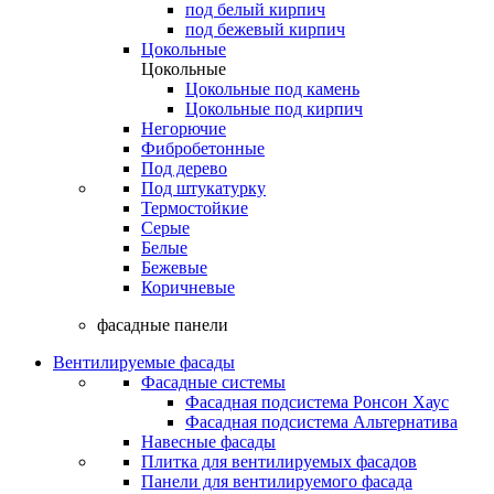
под белый кирпич
под бежевый кирпич
Цокольные
Цокольные
Цокольные под камень
Цокольные под кирпич
Негорючие
Фибробетонные
Под дерево
Под штукатурку
Термостойкие
Серые
Белые
Бежевые
Коричневые
фасадные панели
Вентилируемые фасады
Фасадные системы
Фасадная подсистема Ронсон Хаус
Фасадная подсистема Альтернатива
Навесные фасады
Плитка для вентилируемых фасадов
Панели для вентилируемого фасада