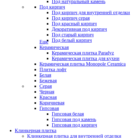
Под натуральный камень
Под кирпич
Под кирпич для внутренней отделки
Под кирпич серая
Под красный кирпич
Декоративная под кирпич
Под старый кирпич
Под белый кирпич
Еще
Керамическая
Керамическая плитка Paradyz
Керамическая плитка для кухни
Керамическая плитка Monopole Ceramica
Плитка лофт
Белая
Бежевая
Серая
Черная
Красная
Коричневая
Гипсовая
Гипсовая белая
Гипсовая под камень
Гипсовая под кирпич
Клинкерная плитка
Клинкерная плитка для внутренней отделки