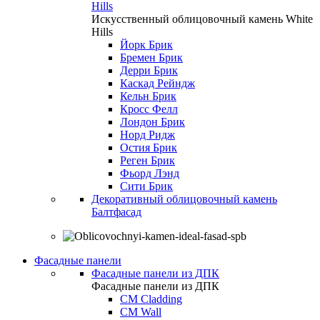
Hills
Искусственный облицовочный камень White
Hills
Йорк Брик
Бремен Брик
Дерри Брик
Каскад Рейндж
Кельн Брик
Кросс Фелл
Лондон Брик
Норд Ридж
Остия Брик
Реген Брик
Фьорд Лэнд
Сити Брик
Декоративный облицовочный камень
Балтфасад
Фасадные панели
Фасадные панели из ДПК
Фасадные панели из ДПК
CM Cladding
CM Wall