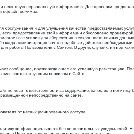
ти некоторую персональную информацию. Для проверки предоставл
ли офлайн режимах.
я обслуживания и для улучшения качества предоставляемых услу
е, если предоставление этой информации обусловлено процедурой
прилагает все усилия для сбережения в сохранности личных данн
либо когда администрация сочтет подобные действия необходимыми
для работы Пользователя с Сайтом. В других случаях, ни при как
лучает сообщение, подтверждающее его успешную регистрацию. По
шись соответствующим сервисом в Сайте.
айт не несет ответственности за содержание, качество и политику 
 размещенной непосредственно на сайте.
зователя от несанкционированного доступа.
Политику конфиденциальности без дополнительных уведомлений. Но
нения в Политике конфиденциальности самостоятельно.