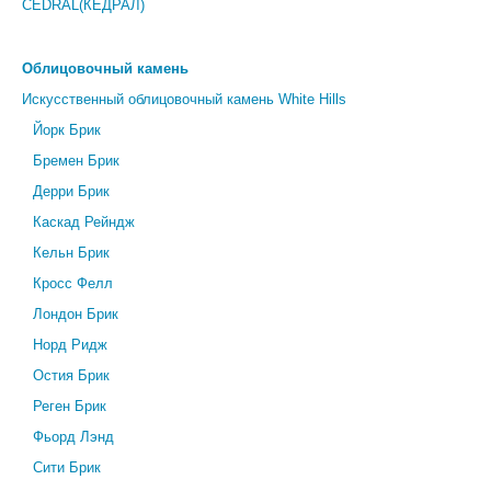
CEDRAL(КЕДРАЛ)
Облицовочный камень
Искусственный облицовочный камень White Hills
Йорк Брик
Бремен Брик
Дерри Брик
Каскад Рейндж
Кельн Брик
Кросс Фелл
Лондон Брик
Норд Ридж
Остия Брик
Реген Брик
Фьорд Лэнд
Сити Брик