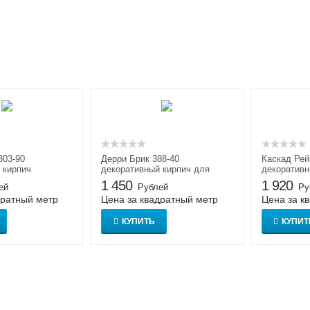
303-90
Дерри Брик 388-40
Каскад Рей
 кирпич
декоративный кирпич для
декоративн
внутренней отделки
внутренней 
1 450
1 920
ей
Рублей
Ру
дратный метр
Цена за квадратный метр
Цена за к
КУПИТЬ
КУПИТ