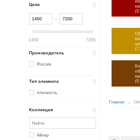
о
Цена
ка
(5
–
О
ка
1450
7200
цо
(7
Производитель
Россия
Кл
об
к
(5
Тип элемента
плоскость
Главная
Об
Коллекция
Айгер