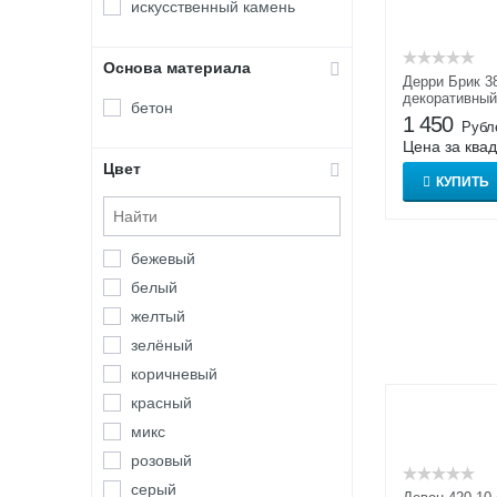
Дорн Брик
искусственный камень
Дюрен Брик
Зендлэнд
Основа материала
Дерри Брик 3
Ист Ридж
декоративный
бетон
внутренней о
Йорк Брик
1 450
Рубл
Цена за ква
Йоркшир
Цвет
Кардинал
КУПИТЬ
Каскад Рейндж
Кельн Брик
бежевый
Кирпич колотый
белый
Клейма
желтый
Корунд
зелёный
Кросс Фелл
коричневый
Лаутер
красный
Ленстер
микс
Линц Брик
розовый
Лицен
серый
Лоарре