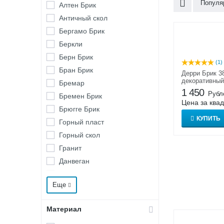
Популя
Алтен Брик
Античный скол
Бергамо Брик
Беркли
Берн Брик
(1)
Бран Брик
Дерри Брик 3
декоративный
Бремар
внутренней о
1 450
Рубл
Бремен Брик
Цена за ква
Брюгге Брик
КУПИТЬ
Горный пласт
Горный скол
Гранит
Данвеган
Дарем
Еще
Девон
Дерри Брик
Материал
Доломит