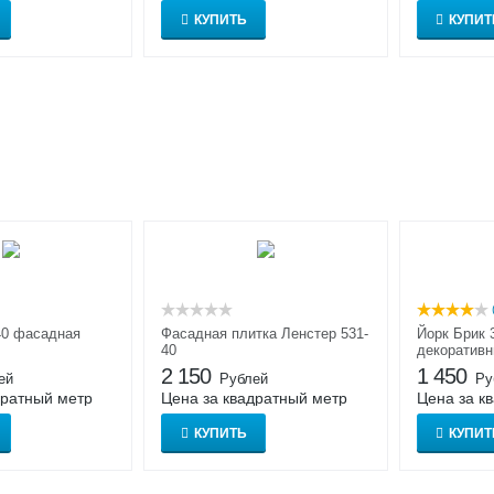
КУПИТЬ
КУПИТ
40 фасадная
Фасадная плитка Ленстер 531-
Йорк Брик 
40
декоративн
внутренней
2 150
1 450
ей
Рублей
Ру
дратный метр
Цена за квадратный метр
Цена за к
КУПИТЬ
КУПИТ