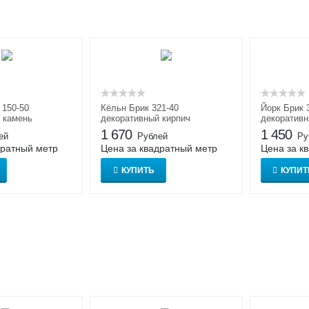
150-50
Кёльн Брик 321-40
Йорк Брик 
 камень
декоративный кирпич
декоративн
внутренней
1 670
1 450
ей
Рублей
Ру
дратный метр
Цена за квадратный метр
Цена за к
КУПИТЬ
КУПИТ