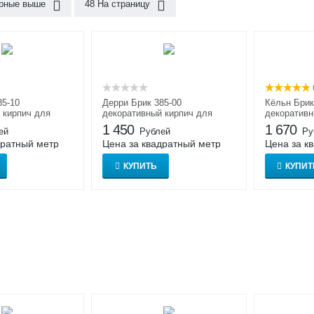
рные выше
48 На страницу
85-10
Дерри Брик 385-00
Кёльн Брик
 кирпич для
декоративный кирпич для
декоративн
тделки
внутренней отделки
1 450
1 670
ей
Рублей
Ру
дратный метр
Цена за квадратный метр
Цена за к
КУПИТЬ
КУПИТ