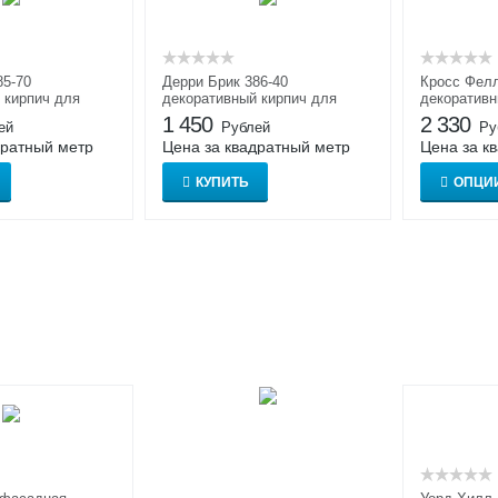
85-70
Дерри Брик 386-40
Кросс Фелл
 кирпич для
декоративный кирпич для
декоративн
тделки
внутренней отделки
1 450
2 330
ей
Рублей
Ру
дратный метр
Цена за квадратный метр
Цена за к
КУПИТЬ
ОПЦИ