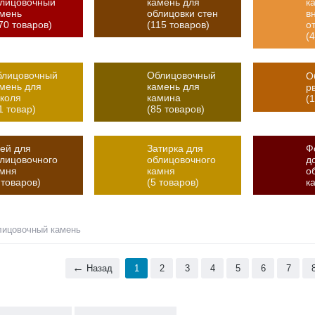
блицовочный
камень для
к
мень
облицовки стен
в
70 товаров)
(115 товаров)
о
(
блицовочный
Облицовочный
О
мень для
камень для
р
коля
камина
(
1 товар)
(85 товаров)
ей для
Затирка для
Ф
лицовочного
облицовочного
д
амня
камня
о
 товаров)
(5 товаров)
к
лицовочный камень
Назад
1
2
3
4
5
6
7