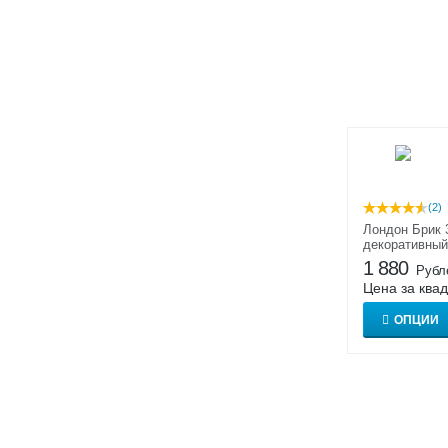
Торн Брик
Торре Бьянка
Тоскана
Уайт Клиффс
Уорд Хилл
Фьорд Лэнд
Хайлэнд
Хантли
(2)
Шербон
Лондон Брик 
декоративный
Шеффилд
1 880
Рубл
Шинон
Цена за ква
Эль Торре
ОПЦИИ
Эрдинг Брик