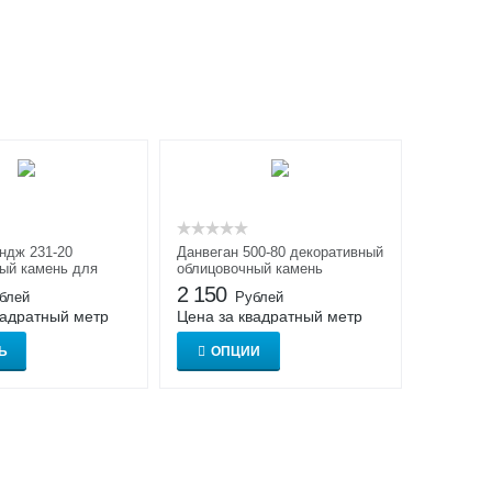
ндж 231-20
Данвеган 500-80 декоративный
ый камень для
облицовочный камень
отделки White Hills
2 150
блей
Рублей
вадратный метр
Цена за квадратный метр
Ь
ОПЦИИ