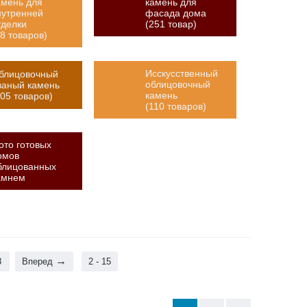
амень для
камень для
нутренней
фасада дома
тделки
(251 товар)
48 товаров)
Исскусственный
блицовочный
облицовочный
ваный камень
камень
105 товаров)
(110 товаров)
ото готовых
омов
блицованных
амнем
8
Вперед
2 - 15