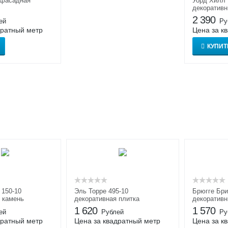
 фасадная
Уорд Хилл 
декоративн
2 390
ей
Ру
дратный метр
Цена за к
КУПИТ
150-10
Эль Торре 495-10
Брюгге Бри
 камень
декоративная плитка
декоративн
1 620
1 570
ей
Рублей
Ру
дратный метр
Цена за квадратный метр
Цена за к