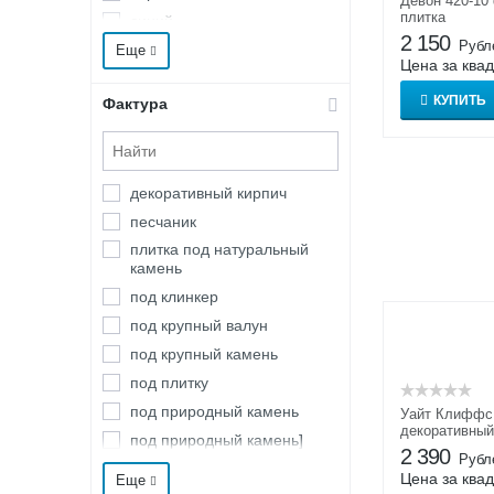
Девон 420-10
плитка
синий
Лондон Брик
2 150
Рубл
чёрный
Еще
Лорн
Цена за ква
Лотиан
КУПИТЬ
Фактура
Монте Кьяро
Морион
Морэй
декоративный кирпич
Норд Ридж
песчаник
Остия Брик
плитка под натуральный
Памир
камень
Пантеон
под клинкер
Песчаник
под крупный валун
Петровский
под крупный камень
Реген Брик
под плитку
Рейн Брик
под природный камень
Уайт Клиффс 
Ригель
декоративный
под природный камень]
2 390
Ринн Брик
Рубл
под травертин
Цена за ква
Еще
Рока