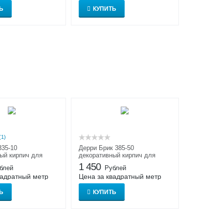
Ь
КУПИТЬ
(1)
335-10
Дерри Брик 385-50
ый кирпич для
декоративный кирпич для
 отделки
внутренней отделки
1 450
блей
Рублей
вадратный метр
Цена за квадратный метр
Ь
КУПИТЬ