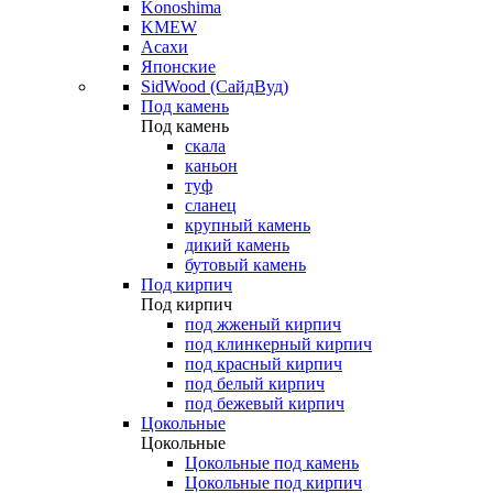
Konoshima
KMEW
Асахи
Японские
SidWood (СайдВуд)
Под камень
Под камень
скала
каньон
туф
сланец
крупный камень
дикий камень
бутовый камень
Под кирпич
Под кирпич
под жженый кирпич
под клинкерный кирпич
под красный кирпич
под белый кирпич
под бежевый кирпич
Цокольные
Цокольные
Цокольные под камень
Цокольные под кирпич