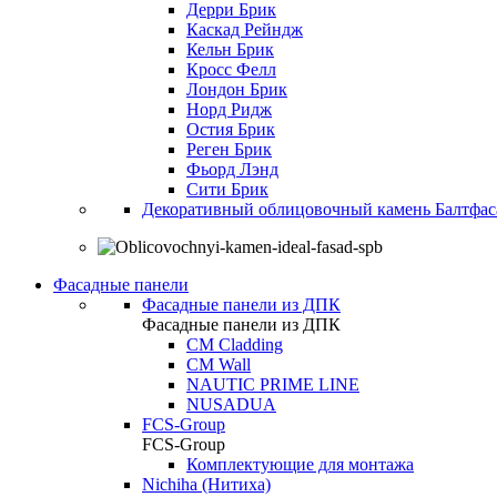
Дерри Брик
Каскад Рейндж
Кельн Брик
Кросс Фелл
Лондон Брик
Норд Ридж
Остия Брик
Реген Брик
Фьорд Лэнд
Сити Брик
Декоративный облицовочный камень Балтфас
Фасадные панели
Фасадные панели из ДПК
Фасадные панели из ДПК
CM Cladding
CM Wall
NAUTIC PRIME LINE
NUSADUA
FCS-Group
FCS-Group
Комплектующие для монтажа
Nichiha (Нитиха)