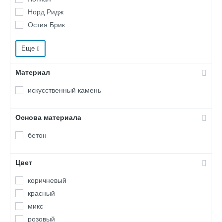
Норд Ридж
Остия Брик
Сити Брик
Еще
Терамо Брик
Тилл
Материал
Тироль Брик
Торн Брик
искусственный камень
Шеффилд
Шинон
Основа материала
бетон
Цвет
коричневый
красный
микс
розовый