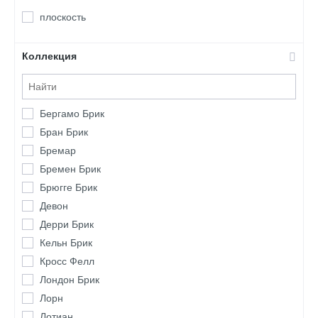
плоскость
Коллекция
Бергамо Брик
Бран Брик
Бремар
Бремен Брик
Брюгге Брик
Девон
Дерри Брик
Кельн Брик
Кросс Фелл
Лондон Брик
Лорн
Лотиан