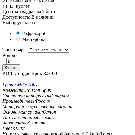
2 Отзыва
Написать отзыв
1 880
Рублей
Цена за квадратный метр
Доступность:
В наличии
Выбор упаковки:
Гофрокороб
Мастербокс
Тип товара:
Кол-во:
+
−
Купить
КОД:
Лондон Брик 303-90
Бренд:
White Hills
Коллекция:
Лондон Брик
Стиль:
под натуральный кирпич
Производитель:
Россия
Материал:
искусственный камень
Основа материала:
бетон
Тип элемента:
плоскость
Фактура:
под кирпич
Цвет:
микс
Норма упаковки в гофрокороб (кв.м/шт):
1,16 (60 шт)