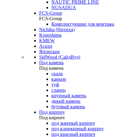
NAUTIC PRIME LINE
NUSADUA
FCS-Group
FCS-Group
Комплектующие для монтажа
Nichiha (Нитиха)
Konoshima
KMEW
Асахи
Японские
SidWood (СайдВуд)
Под камень
Под камень
скала
каньон
туф
сланец
крупный камень
дикий камень
бутовый камень
Под кирпич
Под кирпич
под жженый кирпич
под клинкерный кирпич
под красный кирпич