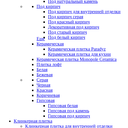
Под натуральный камень
Под кирпич
Под кирпич для внутренней отделки
Под кирпич серая
Под красный кирпич
Декоративная под кирпич
Под старый кирпич
Под белый кирпич
Еще
Керамическая
Керамическая плитка Paradyz
Керамическая плитка для кухни
Керамическая плитка Monopole Ceramica
Плитка лофт
Белая
Бежевая
Серая
Черная
Красная
Коричневая
Гипсовая
Гипсовая белая
Гипсовая под камень
Гипсовая под кирпич
Клинкерная плитка
Клинкерная плитка для внутренней отделки