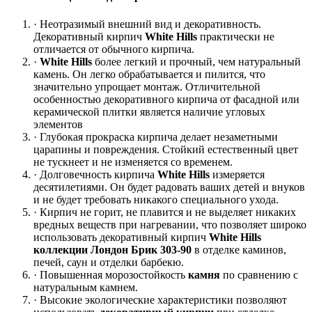
· Неотразимый внешний вид и декоративность.
Декоративный кирпич
White Hills
практически не
отличается от обычного кирпича.
·
White Hills
более легкий и прочный, чем натуральный
камень. Он легко обрабатывается и пилится, что
значительно упрощает монтаж. Отличительной
особенностью декоративного кирпича от фасадной или
керамической плитки является наличие угловых
элементов
· Глубокая прокраска кирпича делает незаметными
царапины и повреждения. Стойкий естественный цвет
не тускнеет и не изменяется со временем.
· Долговечность кирпича
White Hills
измеряется
десятилетиями. Он будет радовать ваших детей и внуков
и не будет требовать никакого специального ухода.
· Кирпич не горит, не плавится и не выделяет никаких
вредных веществ при нагревании, что позволяет широко
использовать декоративный кирпич
White Hills
коллекции Лондон Брик 303-90
в отделке каминов,
печей, саун и отделки барбекю.
· Повышенная морозостойкость
камня
по сравнению с
натуральным камнем.
· Высокие экологические характеристики позволяют