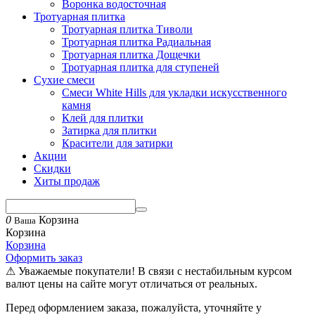
Воронка водосточная
Тротуарная плитка
Тротуарная плитка Тиволи
Тротуарная плитка Радиальная
Тротуарная плитка Дощечки
Тротуарная плитка для ступеней
Сухие смеси
Смеси White Hills для укладки искусственного
камня
Клей для плитки
Затирка для плитки
Красители для затирки
Акции
Скидки
Хиты продаж
0
Корзина
Ваша
Корзина
Корзина
Оформить заказ
⚠ Уважаемые покупатели! В связи с нестабильным курсом
валют цены на сайте могут отличаться от реальных.
Перед оформлением заказа, пожалуйста, уточняйте у