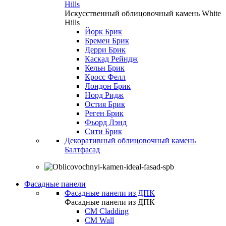
Hills
Искусственный облицовочный камень White
Hills
Йорк Брик
Бремен Брик
Дерри Брик
Каскад Рейндж
Кельн Брик
Кросс Фелл
Лондон Брик
Норд Ридж
Остия Брик
Реген Брик
Фьорд Лэнд
Сити Брик
Декоративный облицовочный камень
Балтфасад
Фасадные панели
Фасадные панели из ДПК
Фасадные панели из ДПК
CM Cladding
CM Wall