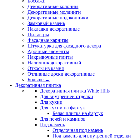
Боссажи
Декоративные колонны
Декоративные молдинги
Декоративные подоконники
Замковый камень
Накладки декоративные
Пилястры
Фасадные карнизы
Штукатурка для фасадного декора
Арочные элементы
Накрывочные плиты
Наличник декоративный
Откосы из камня
Отливные доски декоративные
Больше
→
Декоративная плитка
Декоративная плитка White Hills
Для внутренней отделки
Для кухни
Для кухни на фартук
Белая плитка на фартук
Для печей и каминов
Под камень
Отделочная под камень
Под камень для внутренней отделки