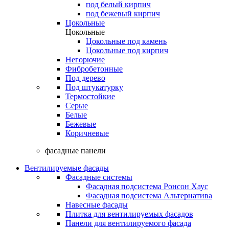
под белый кирпич
под бежевый кирпич
Цокольные
Цокольные
Цокольные под камень
Цокольные под кирпич
Негорючие
Фибробетонные
Под дерево
Под штукатурку
Термостойкие
Серые
Белые
Бежевые
Коричневые
фасадные панели
Вентилируемые фасады
Фасадные системы
Фасадная подсистема Ронсон Хаус
Фасадная подсистема Альтернатива
Навесные фасады
Плитка для вентилируемых фасадов
Панели для вентилируемого фасада