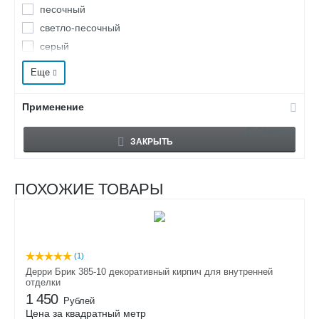
песочный
светло-песочный
серый
серый с черными и желтыми подпалинами
Еще
темно-бежевый
темно-коричневый (шоколадный) с черными
Применение
подпалинами
Сбросить
ЗАКРЫТЬ
ПОХОЖИЕ ТОВАРЫ
(1)
Дерри Брик 385-10 декоративный кирпич для внутренней
отделки
1 450
Рублей
Цена за квадратный метр