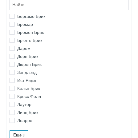
Бергамо Брик
Бремар
Бремен Брик
Брюгге Брик
Дарем
Дорн Брик
Дюрен Брик
Зендлэнд
Ист Ридж
Кельн Брик
Кросс Фелл
Лаутер
Линц Брик
Лоарре
Лорн
Еще
Лотиан