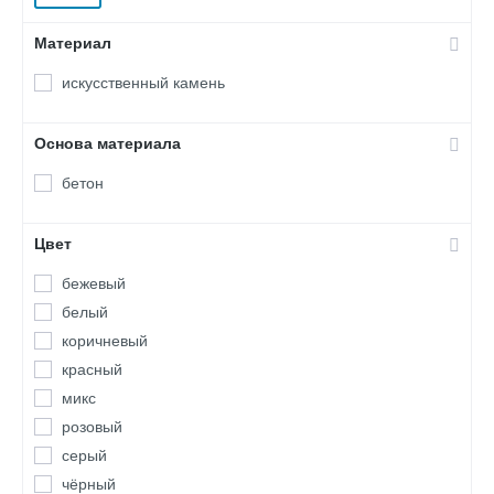
Монте Кьяро
Материал
Сандерлэнд
Сити Брик
искусственный камень
Тевиот
Тиволи
Основа материала
Тироль Брик
бетон
Торн Брик
Торре Бьянка
Цвет
Тоскана
Уайт Клиффс
бежевый
Шинон
белый
Эль Торре
коричневый
красный
микс
розовый
серый
чёрный