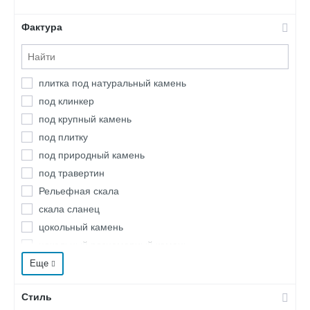
Фактура
плитка под натуральный камень
под клинкер
под крупный камень
под плитку
под природный камень
под травертин
Рельефная скала
скала сланец
цокольный камень
цокольный разномерный камень
камень крупноформатный
Еще
под кирпич
Стиль