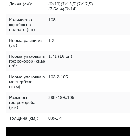
Длина (см):
(6х19)(7х13,5)(7х17,5)
(7,5х14)(9х14)
Количество
108
коробок на
паллете (шт):
Норма расшивки
1,2
(см):
Норма упаковки в
1,71 (16 шт)
гофрокороб (кв.м/
шт):
Норма упаковки в
103,2-105
мастербокс
(кв.м):
Размеры
398х199х105
гофрокороба
(мм):
Толщина (см):
0,8-1,4