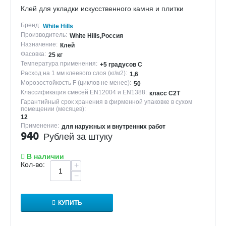
Клей для укладки искусственного камня и плитки
Бренд:
White Hills
Производитель:
White Hills,Россия
Назначение:
Клей
Фасовка:
25 кг
Температура применения:
+5 градусов С
Расход на 1 мм клеевого слоя (кг/м2):
1,6
Морозостойкость F (циклов не менее):
50
Классификация смесей EN12004 и EN1388:
класс С2Т
Гарантийный срок хранения в фирменной упаковке в сухом
помещении (месяцев):
12
Применение:
для наружных и внутренних работ
940
Рублей за штуку
В наличии
Кол-во:
+
−
КУПИТЬ