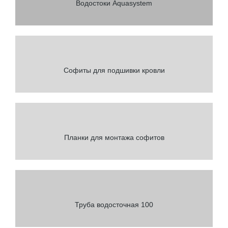
Водостоки Aquasystem
Софиты для подшивки кровли
Планки для монтажа софитов
Труба водосточная 100