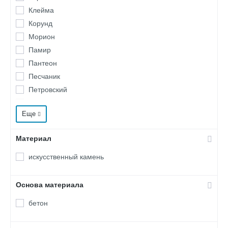
Клейма
Корунд
Морион
Памир
Пантеон
Песчаник
Петровский
Ригель
Еще
Старый кирпич
Терракот
Материал
Тобол
Толос
искусственный камень
Топаз
Основа материала
бетон