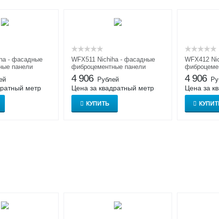
ha - фасадные
WFX511 Nichiha - фасадные
WFX412 Nic
ные панели
фиброцементные панели
фиброцеме
Нитиха
Нитиха
4 906
4 906
ей
Рублей
Ру
дратный метр
Цена за квадратный метр
Цена за к
КУПИТЬ
КУПИТ