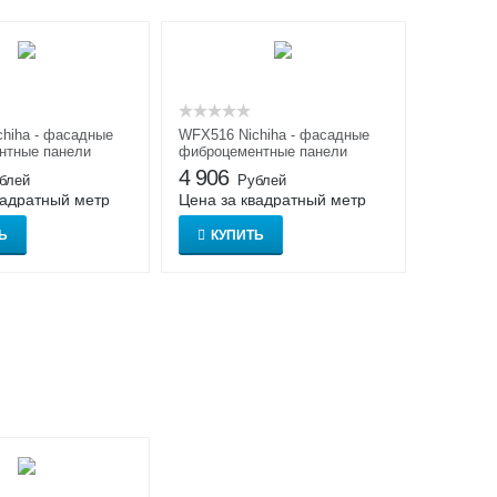
hiha - фасадные
WFX516 Nichiha - фасадные
нтные панели
фиброцементные панели
Нитиха
4 906
блей
Рублей
вадратный метр
Цена за квадратный метр
Ь
КУПИТЬ