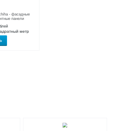
hiha - фасадные
нтные панели
блей
вадратный метр
Ь