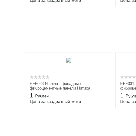
Цена за квадратный метр
Цена за
EFF023 Nichiha - фасадные
EFF031 
фиброцементные панели Нитиха
фиброце
1
1
Рублей
Рубл
Цена за квадратный метр
Цена за