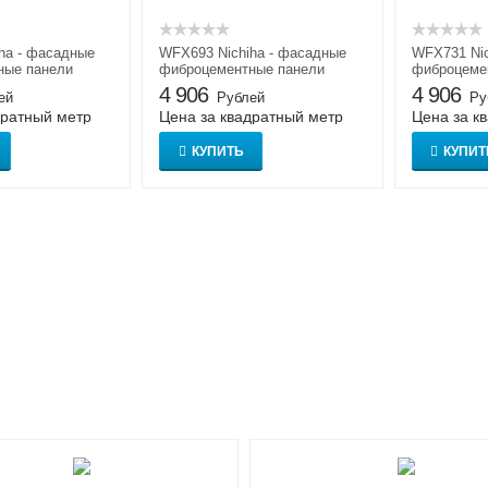
ha - фасадные
WFX693 Nichiha - фасадные
WFX731 Nic
ные панели
фиброцементные панели
фиброцеме
Нитиха
Нитиха
4 906
4 906
ей
Рублей
Ру
дратный метр
Цена за квадратный метр
Цена за к
КУПИТЬ
КУПИТ