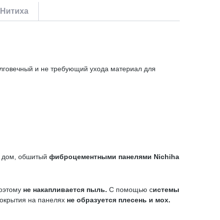
 Нитиха
Долговечный и не требующий ухода материал для
й дом, обшитый
фиброцементными панелями
Nichiha
поэтому
не накапливается пыль.
С помощью с
истемы
покрытия на панелях
не образуется плесень и мох.