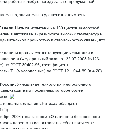
дели работы в любую погоду за счет продуманной
овательно, значительно удешевить стоимость
Панели Нитиха
испытаны на 150 циклов заморозки/
лей в автоклаве. В результате высоких температур и
 удивительной прочностью и стабильностью связей, что
Все панели прошли соответствующие испытания и
опасности (Федеральный закон от 22.07.2008 №123-
ые) по ГОСТ 30402-96; коэффициент
сти- Т1 (малоопасные) по ГОСТ 12.1.044-89 (п.4.20).
 России.
Уникальная технология многослойного
сверхзащитным покрытием, которое более
раза!
атериалы компании «Нитиха» обладают
1кГц.
ктября 2004 года законом «О гигиене и безопасности
тиха» перестала использовать асбест в качестве
о натуральные материалы.