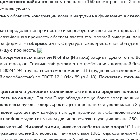
цементного сайдинга
на дом площадью 150 кв. метров - это 2 не
комплектующих
льно облегчить конструкции дома и нагрузки на фундамент, а след
орая определяется прочностью и морозоустойчивостью материала.
евзойденная прочность обеспечивается технологией выдержки пане
атой формы
–«
тобермолайт»
.
Структура таких кристаллов обладает
айшую прочность.
броцементных панелей
Nichiha
(Нитиха)
защитят дом от огня. 
ых фасадов. Технический регламент о требованиях пожарной без
СТ 30244-94; группа воспламеняемости- В1 (трудно воспламеняем
пособностью) по ГОСТ 12.1.044- 89 (п.4.18). Показатель токсично
ыцветанию
в условиях солнечной активности средней полосы
тать на солнце.
Панели
Fuge
обладают еще более совершенным 
олетовых лучей. Теперь срок выцветания панелей увеличился в 2 
нелей
сделает дом комфортным для проживания. Облицовочные м
 наиболее чувствительном для человеческого уха диапазоне 250- 
ки чистый
. Никакой химии, никакого асбеста или хлора!
С 1 о
ржащей более 1% асбеста. Начиная с мая 1981 года компания «Ни
изводство продукции, не содержащей асбест в своем составе.Тольк