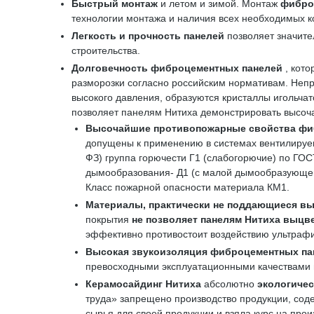
Быстрый монтаж
и летом и зимой. Монтаж
фибро
технологии монтажа и наличия всех необходимых 
Легкость и прочность панелей
позволяет значите
строительства.
Долговечность фиброцементных панелей
, кот
разморозки согласно российским нормативам. Непр
высокого давления, образуются кристаллы игольч
позволяет панелям Нитиха демонстрировать высоч
Высочайшие противопожарные свойства
фи
допущены к применению в системах вентилируем
ФЗ) группа горючести Г1 (слабогорючие) по ГО
дымообразования- Д1 (с малой дымообразующей с
Класс пожарной опасности материала КМ1.
Материалы, практически не поддающиеся в
покрытия
не позволяет
панелям
Нитиха
выцве
эффективно противостоит воздействию ультрафи
Высокая звукоизоляция
фиброцементных па
превосходными эксплуатационными качествами в
Керамосайдинг Нитиха
абсолютно
экологичес
труда» запрещено производство продукции, соде
сырья для своей продукции и взяла курс на про