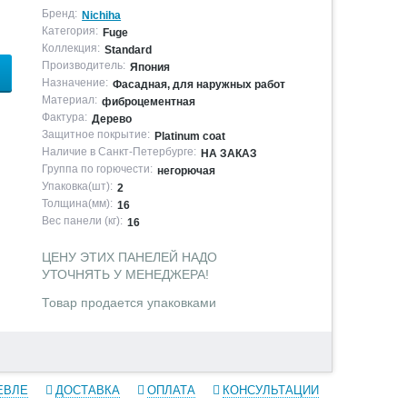
Бренд:
Nichiha
Категория:
Fuge
Коллекция:
Standard
Производитель:
Япония
Назначение:
Фасадная, для наружных работ
Материал:
фиброцементная
Фактура:
Дерево
Защитное покрытие:
Platinum coat
Наличие в Санкт-Петербурге:
НА ЗАКАЗ
Группа по горючести:
негорючая
Упаковка(шт):
2
Толщина(мм):
16
Вес панели (кг):
16
ЦЕНУ ЭТИХ ПАНЕЛЕЙ НАДО
УТОЧНЯТЬ У МЕНЕДЖЕРА!
Товар продается упаковками
ЕВЛЕ
ДОСТАВКА
ОПЛАТА
КОНСУЛЬТАЦИИ