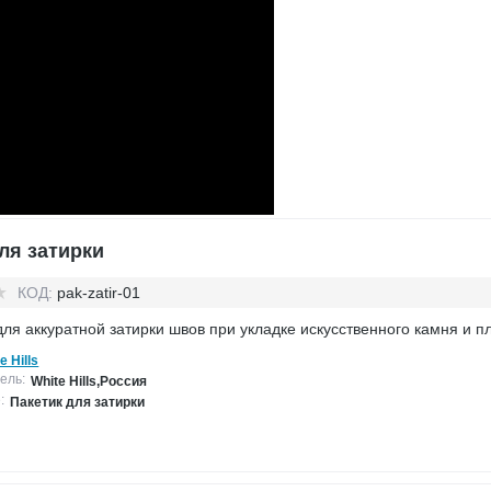
ля затирки
КОД:
pak-zatir-01
для аккуратной затирки швов при укладке искусственного камня и п
e Hills
ель:
White Hills,Россия
:
Пакетик для затирки