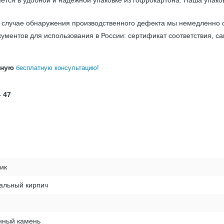
ется в удобной и надёжной упаковке из гофрокартона. Наша упако
В случае обнаружения производственного дефекта мы немедленно 
ументов для использования в России: сертификат соответствия, с
бную
бесплатную консультацию!
- 47
ик
альный кирпич
нный камень