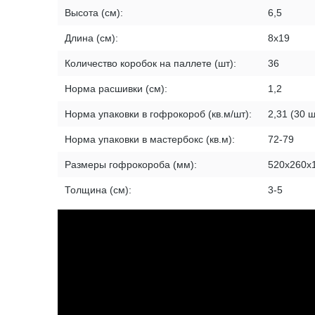
Высота (см):
6,5
Длина (см):
8х19
Количество коробок на паллете (шт):
36
Норма расшивки (см):
1,2
Норма упаковки в гофрокороб (кв.м/шт):
2,31 (30 ш
Норма упаковки в мастербокс (кв.м):
72-79
Размеры гофрокороба (мм):
520х260х
Толщина (см):
3-5