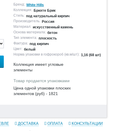
Бренд:
White Hills
Коллекция:
Брюгге Брик
Стиль:
под натуральный кирпич
Производитель:
Россия
Материал:
искусственный камень
Основа материала:
бетон
Тип элемента:
плоскость
Фактура:
под кирпич
Цвет:
белый
Норма упаковки в гофрокороб (кв.м/шт):
1,16 (68 шт)
Коллекция имеет угловые
элементы
Товар продается упаковками
Цена одной упаковки плоских
элементов (руб) - 1821
ЕВЛЕ
ДОСТАВКА
ОПЛАТА
КОНСУЛЬТАЦИИ