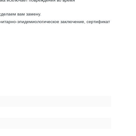
вка исключает повреждения во время
сделаем вам замену.
анитарно-эпидемиологическое заключение, сертификат