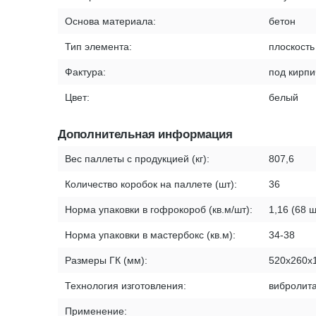
Основа материала:
бетон
Тип элемента:
плоскость
Фактура:
под кирпи
Цвет:
белый
Дополнительная информация
Вес паллеты с продукцией (кг):
807,6
Количество коробок на паллете (шт):
36
Норма упаковки в гофрокороб (кв.м/шт):
1,16 (68 ш
Норма упаковки в мастербокс (кв.м):
34-38
Размеры ГК (мм):
520х260х
Технология изготовления:
вибролит
Применение: