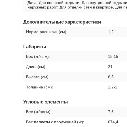
Дача, Для внешней отделки, Для внутренней отделки
наружных работ, Для отделки стен в квартире, Для 
Дополнительные характеристики
Норма расшивки (см):
1,2
Габариты
Вес (кг/кв.м):
18,15
Длина(см):
21
Высота (см):
6,5
Толщина (см):
1,2-2
Угловые элементы
Вес (кг/пог.м):
7,5
Вес паллеты с продукцией (кг):
674,4