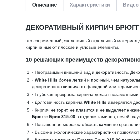
Описание
Характеристики
Видео 
ДЕКОРАТИВНЫЙ КИРПИЧ БРЮГГЕ 
это современный, экологичный отделочный материал д
кирпича имеют плоские и угловые элементы.
10 решающих преимуществ декоративного
· Неотразимый внешний вид и декоративность. Дек
·
White Hills
более легкий и прочный, чем натураль
декоративного кирпича от фасадной или керамичес
· Глубокая прокраска кирпича делает незаметными 
· Долговечность кирпича
White Hills
измеряется дес
· Кирпич не горит, не плавится и не выделяет ника
Брюгге Брик 315-00
в отделке каминов, печей, сау
· Повышенная морозостойкость
камня
по сравнени
· Высокие экологические характеристики позволяют