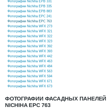
Фотографии Nichiha EPB 331
Фотографии Nichiha EPB 335
Фотографии Nichiha EPB 883
Фотографии Nichiha EPC 241
Фотографии Nichiha EPC 763
Фотографии Nichiha WFX 273
Фотографии Nichiha WFX 321
Фотографии Nichiha WFX 322
Фотографии Nichiha WFX 323
Фотографии Nichiha WFX 392
Фотографии Nichiha WFX 393
Фотографии Nichiha WFX 442
Фотографии Nichiha WFX 463
Фотографии Nichiha WFX 484
Фотографии Nichiha WFX 563
Фотографии Nichiha WFX 594
Фотографии Nichiha WFX 671
Фотографии Nichiha WFX 673
ФОТОГРАФИИ ФАСАДНЫХ ПАНЕЛЕЙ
NICHIHA EPC 763