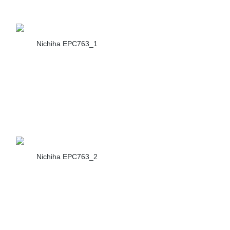
Nichiha EPC763_1
Nichiha EPC763_2