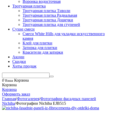
Воронка водосточная
Тротуарная плитка
Тротуарная плитка Тиволи
Тротуарная плитка Радиальная
Тротуарная плитка Дощечки
Тротуарная плитка для ступеней
Сухие смеси
Смеси White Hills для укладки искусственного
камня
Клей для плитки
Затирка для плитки
Красители для затирки
Акции
Скидки
Хиты продаж
0
Корзина
Ваша
Корзина
Корзина
Оформить заказ
Главная
/
Фотогалерея
/
Фотографии фасадных панелей
Nichiha
/
Фотографии Nichiha EJB515