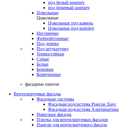
под белый кирпич
под бежевый кирпич
Цокольные
Цокольные
Цокольные под камень
Цокольные под кирпич
Негорючие
Фибробетонные
Под дерево
Под штукатурку
Термостойкие
Серые
Белые
Бежевые
Коричневые
фасадные панели
Вентилируемые фасады
Фасадные системы
Фасадная подсистема Ронсон Хаус
Фасадная подсистема Альтернатива
Навесные фасады
Плитка для вентилируемых фасадов
Панели для вентилируемого фасада