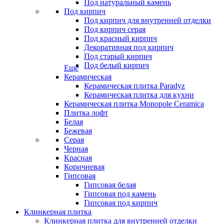
Под натуральный камень
Под кирпич
Под кирпич для внутренней отделки
Под кирпич серая
Под красный кирпич
Декоративная под кирпич
Под старый кирпич
Под белый кирпич
Еще
Керамическая
Керамическая плитка Paradyz
Керамическая плитка для кухни
Керамическая плитка Monopole Ceramica
Плитка лофт
Белая
Бежевая
Серая
Черная
Красная
Коричневая
Гипсовая
Гипсовая белая
Гипсовая под камень
Гипсовая под кирпич
Клинкерная плитка
Клинкерная плитка для внутренней отделки