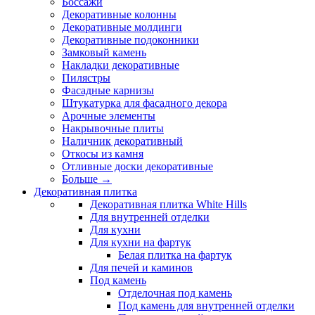
Боссажи
Декоративные колонны
Декоративные молдинги
Декоративные подоконники
Замковый камень
Накладки декоративные
Пилястры
Фасадные карнизы
Штукатурка для фасадного декора
Арочные элементы
Накрывочные плиты
Наличник декоративный
Откосы из камня
Отливные доски декоративные
Больше
→
Декоративная плитка
Декоративная плитка White Hills
Для внутренней отделки
Для кухни
Для кухни на фартук
Белая плитка на фартук
Для печей и каминов
Под камень
Отделочная под камень
Под камень для внутренней отделки