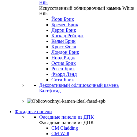
Hills
Искусственный облицовочный камень White
Hills
Йорк Брик
Бремен Брик
Дерри Брик
Каскад Рейндж
Кельн Брик
Кросс Фелл
Лондон Брик
Норд Ридж
Остия Брик
Реген Брик
Фьорд Лэнд
Сити Брик
Декоративный облицовочный камень
Балтфасад
Фасадные панели
Фасадные панели из ДПК
Фасадные панели из ДПК
CM Cladding
CM Wall