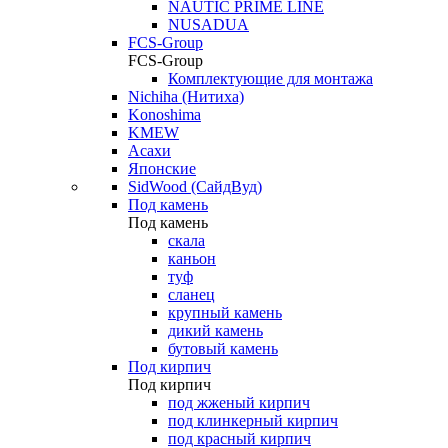
NAUTIC PRIME LINE
NUSADUA
FCS-Group
FCS-Group
Комплектующие для монтажа
Nichiha (Нитиха)
Konoshima
KMEW
Асахи
Японские
SidWood (СайдВуд)
Под камень
Под камень
скала
каньон
туф
сланец
крупный камень
дикий камень
бутовый камень
Под кирпич
Под кирпич
под жженый кирпич
под клинкерный кирпич
под красный кирпич