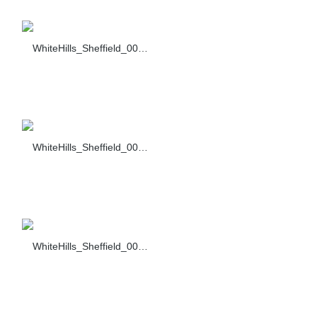
WhiteHills_Sheffield_003_F430-10+Dark-brown
WhiteHills_Sheffield_004_F430-10
WhiteHills_Sheffield_005_F430-10