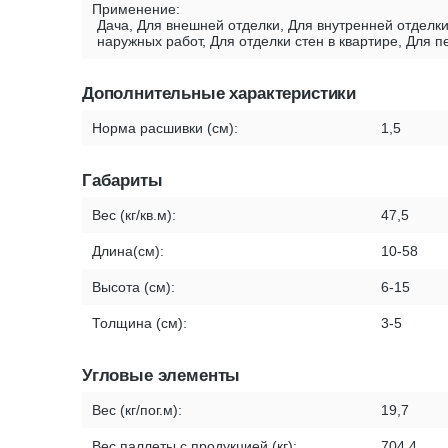
Применение:
Дача, Для внешней отделки, Для внутренней отделки
наружных работ, Для отделки стен в квартире, Для 
Дополнительные характеристики
Норма расшивки (см):
1,5
Габариты
Вес (кг/кв.м):
47,5
Длина(см):
10-58
Высота (см):
6-15
Толщина (см):
3-5
Угловые элементы
Вес (кг/пог.м):
19,7
Вес паллеты с продукцией (кг):
704,4