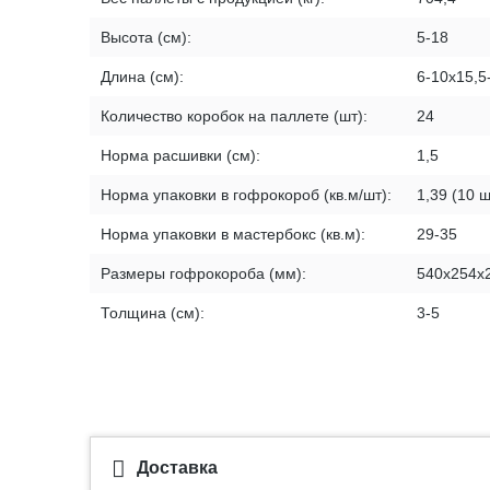
Высота (см):
5-18
Длина (см):
6-10х15,5
Количество коробок на паллете (шт):
24
Норма расшивки (см):
1,5
Норма упаковки в гофрокороб (кв.м/шт):
1,39 (10 ш
Норма упаковки в мастербокс (кв.м):
29-35
Размеры гофрокороба (мм):
540х254х
Толщина (см):
3-5
Доставка