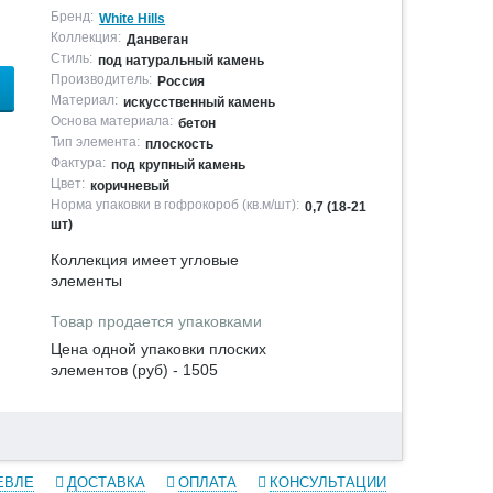
Бренд:
White Hills
Коллекция:
Данвеган
Стиль:
под натуральный камень
Производитель:
Россия
Материал:
искусственный камень
Основа материала:
бетон
Тип элемента:
плоскость
Фактура:
под крупный камень
Цвет:
коричневый
Норма упаковки в гофрокороб (кв.м/шт):
0,7 (18-21
шт)
Коллекция имеет угловые
элементы
Товар продается упаковками
Цена одной упаковки плоских
элементов (руб) - 1505
ЕВЛЕ
ДОСТАВКА
ОПЛАТА
КОНСУЛЬТАЦИИ