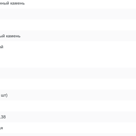
нный камень
ый камень
ый
 шт)
138
ая