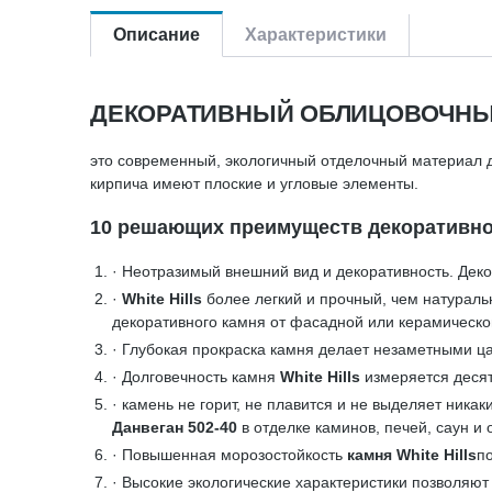
Описание
Характеристики
ДЕКОРАТИВНЫЙ ОБЛИЦОВОЧНЫЙ
это современный, экологичный отделочный материал д
кирпича имеют плоские и угловые элементы.
10 решающих преимуществ декоративного
· Неотразимый внешний вид и декоративность. Де
·
White Hills
более легкий и прочный, чем натураль
декоративного камня от фасадной или керамическо
· Глубокая прокраска камня делает незаметными ца
· Долговечность камня
White Hills
измеряется десят
· камень не горит, не плавится и не выделяет ник
Данвеган 502-40
в отделке каминов, печей, саун и
· Повышенная морозостойкость
камня White Hills
п
· Высокие экологические характеристики позволяют