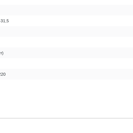
-31,5
т)
220