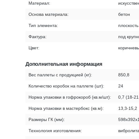
Материал:
искусстве
Основа материала:
бетон
Тип элемента:
плоскость
Фактура:
под крупн
Цвет:
коричнев
Дополнительная информация
Вес паллеты с продукцией (кг):
850,8
Количество коробок на паллете (шт):
24
Норма упаковки в гофрокороб (кв.м/шт):
0,7 (18-21
Норма упаковки в мастербокс (кв.м):
13,3-15,2
Размеры ГК (мм):
598х392х
Технология изготовления:
вибролит