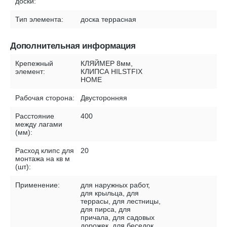
доски:
Тип элемента:
доска террасная
Дополнительная информация
Крепежный
КЛЯЙМЕР 8мм,
элемент:
КЛИПСА HILSTFIX
HOME
Рабочая сторона:
Двусторонняя
Расстояние
400
между лагами
(мм):
Расход клипс для
20
монтажа на кв м
(шт):
Применение:
для наружных работ,
для крыльца, для
террасы, для лестницы,
для пирса, для
причала, для садовых
дорожек, для беседок,