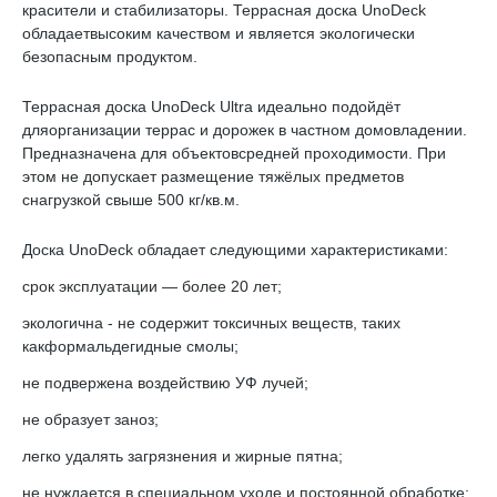
красители и стабилизаторы. Террасная доска UnoDeck
обладаетвысоким качеством и является экологически
безопасным продуктом.
Террасная доска UnoDeck Ultra идеально подойдёт
дляорганизации террас и дорожек в частном домовладении.
Предназначена для объектовсредней проходимости. При
этом не допускает размещение тяжёлых предметов
снагрузкой свыше 500 кг/кв.м.
Доска UnoDeck обладает следующими характеристиками:
срок эксплуатации — более 20 лет;
экологична - не содержит токсичных веществ, таких
какформальдегидные смолы;
не подвержена воздействию УФ лучей;
не образует заноз;
легко удалять загрязнения и жирные пятна;
не нуждается в специальном уходе и постоянной обработке;