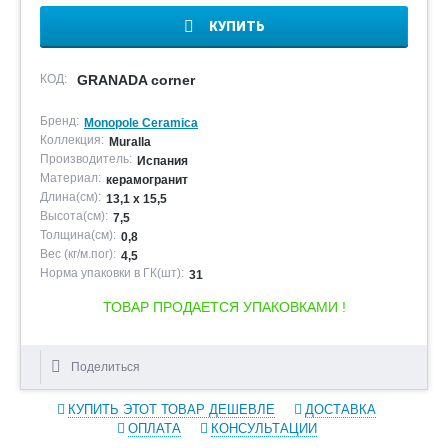
КУПИТЬ
КОД:
GRANADA corner
Бренд:
Monopole Ceramica
Коллекция:
Muralla
Производитель:
Испания
Материал:
керамогранит
Длина(см):
13,1 x 15,5
Высота(см):
7,5
Толщина(см):
0,8
Вес (кг/м.пог):
4,5
Норма упаковки в ГК(шт):
31
ТОВАР ПРОДАЕТСЯ УПАКОВКАМИ !
Поделиться
КУПИТЬ ЭТОТ ТОВАР ДЕШЕВЛЕ
ДОСТАВКА
ОПЛАТА
КОНСУЛЬТАЦИИ