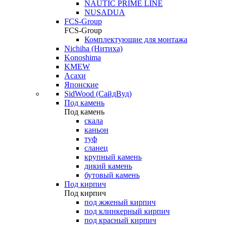
NAUTIC PRIME LINE
NUSADUA
FCS-Group
FCS-Group
Комплектующие для монтажа
Nichiha (Нитиха)
Konoshima
KMEW
Асахи
Японские
SidWood (СайдВуд)
Под камень
Под камень
скала
каньон
туф
сланец
крупный камень
дикий камень
бутовый камень
Под кирпич
Под кирпич
под жженый кирпич
под клинкерный кирпич
под красный кирпич