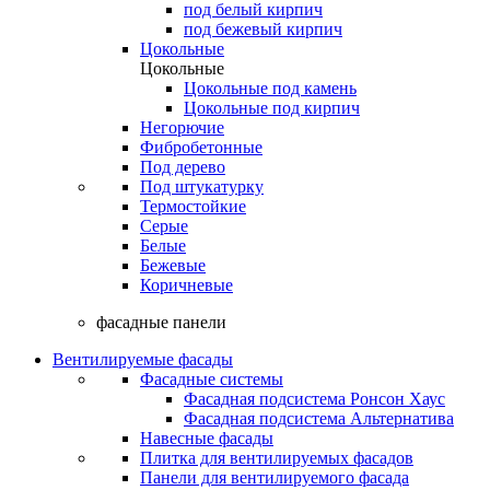
под белый кирпич
под бежевый кирпич
Цокольные
Цокольные
Цокольные под камень
Цокольные под кирпич
Негорючие
Фибробетонные
Под дерево
Под штукатурку
Термостойкие
Серые
Белые
Бежевые
Коричневые
фасадные панели
Вентилируемые фасады
Фасадные системы
Фасадная подсистема Ронсон Хаус
Фасадная подсистема Альтернатива
Навесные фасады
Плитка для вентилируемых фасадов
Панели для вентилируемого фасада