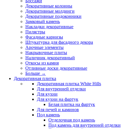
Боссажи
Декоративные колонны
Декоративные молдинги
Декоративные подоконники
Замковый камень
Накладки декоративные
Пилястры
Фасадные карнизы
Штукатурка для фасадного декора
Арочные элементы
Накрывочные плиты
Наличник декоративный
Откосы из камня
Отливные доски декоративные
Больше
→
Декоративная плитка
Декоративная плитка White Hills
Для внутренней отделки
Для кухни
Для кухни на фартук
Белая плитка на фартук
Для печей и каминов
Под камень
Отделочная под камень
Под камень для внутренней отделки