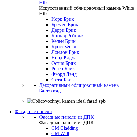
Hills
Искусственный облицовочный камень White
Hills
Йорк Брик
Бремен Брик
Дерри Брик
Каскад Рейндж
Кельн Брик
Кросс Фелл
Лондон Брик
Норд Ридж
Остия Брик
Реген Брик
Фьорд Лэнд
Сити Брик
Декоративный облицовочный камень
Балтфасад
Фасадные панели
Фасадные панели из ДПК
Фасадные панели из ДПК
CM Cladding
CM Wall