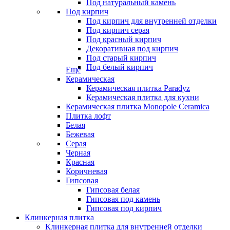
Под натуральный камень
Под кирпич
Под кирпич для внутренней отделки
Под кирпич серая
Под красный кирпич
Декоративная под кирпич
Под старый кирпич
Под белый кирпич
Еще
Керамическая
Керамическая плитка Paradyz
Керамическая плитка для кухни
Керамическая плитка Monopole Ceramica
Плитка лофт
Белая
Бежевая
Серая
Черная
Красная
Коричневая
Гипсовая
Гипсовая белая
Гипсовая под камень
Гипсовая под кирпич
Клинкерная плитка
Клинкерная плитка для внутренней отделки