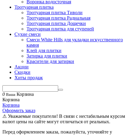
Воронка водосточная
Тротуарная плитка
Тротуарная плитка Тиволи
Тротуарная плитка Радиальная
Тротуарная плитка Дощечки
Тротуарная плитка для ступеней
Сухие смеси
Смеси White Hills для укладки искусственного
камня
Клей для плитки
Затирка для плитки
Красители для затирки
Акции
Скидки
Хиты продаж
0
Корзина
Ваша
Корзина
Корзина
Оформить заказ
⚠ Уважаемые покупатели! В связи с нестабильным курсом
валют цены на сайте могут отличаться от реальных.
Перед оформлением заказа, пожалуйста, уточняйте у