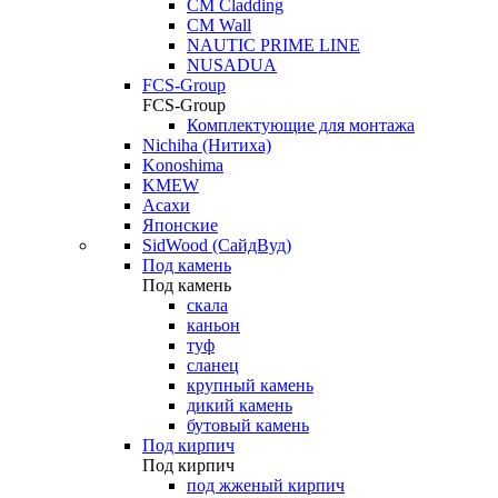
CM Cladding
CM Wall
NAUTIC PRIME LINE
NUSADUA
FCS-Group
FCS-Group
Комплектующие для монтажа
Nichiha (Нитиха)
Konoshima
KMEW
Асахи
Японские
SidWood (СайдВуд)
Под камень
Под камень
скала
каньон
туф
сланец
крупный камень
дикий камень
бутовый камень
Под кирпич
Под кирпич
под жженый кирпич