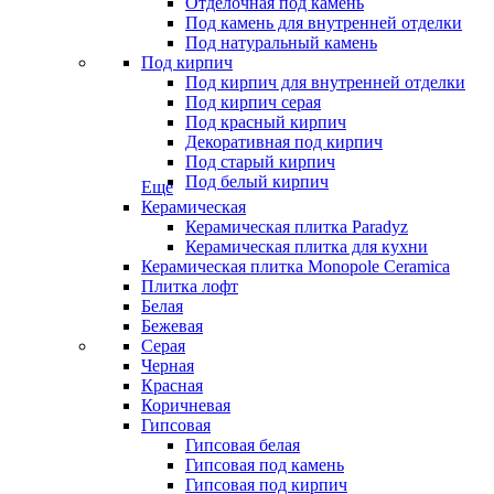
Отделочная под камень
Под камень для внутренней отделки
Под натуральный камень
Под кирпич
Под кирпич для внутренней отделки
Под кирпич серая
Под красный кирпич
Декоративная под кирпич
Под старый кирпич
Под белый кирпич
Еще
Керамическая
Керамическая плитка Paradyz
Керамическая плитка для кухни
Керамическая плитка Monopole Ceramica
Плитка лофт
Белая
Бежевая
Серая
Черная
Красная
Коричневая
Гипсовая
Гипсовая белая
Гипсовая под камень
Гипсовая под кирпич