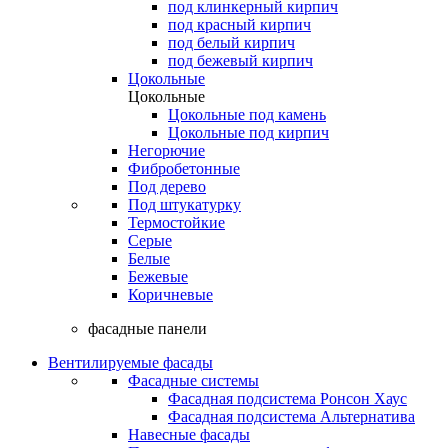
под клинкерный кирпич
под красный кирпич
под белый кирпич
под бежевый кирпич
Цокольные
Цокольные
Цокольные под камень
Цокольные под кирпич
Негорючие
Фибробетонные
Под дерево
Под штукатурку
Термостойкие
Серые
Белые
Бежевые
Коричневые
фасадные панели
Вентилируемые фасады
Фасадные системы
Фасадная подсистема Ронсон Хаус
Фасадная подсистема Альтернатива
Навесные фасады