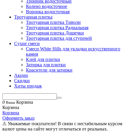
Тройник водосточный
Колено водосточное
Воронка водосточная
Тротуарная плитка
Тротуарная плитка Тиволи
Тротуарная плитка Радиальная
Тротуарная плитка Дощечки
Тротуарная плитка для ступеней
Сухие смеси
Смеси White Hills для укладки искусственного
камня
Клей для плитки
Затирка для плитки
Красители для затирки
Акции
Скидки
Хиты продаж
0
Корзина
Ваша
Корзина
Корзина
Оформить заказ
⚠ Уважаемые покупатели! В связи с нестабильным курсом
валют цены на сайте могут отличаться от реальных.