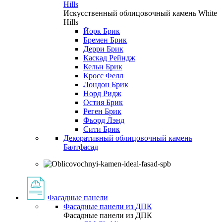
Hills
Искусственный облицовочный камень White
Hills
Йорк Брик
Бремен Брик
Дерри Брик
Каскад Рейндж
Кельн Брик
Кросс Фелл
Лондон Брик
Норд Ридж
Остия Брик
Реген Брик
Фьорд Лэнд
Сити Брик
Декоративный облицовочный камень
Балтфасад
Фасадные панели
Фасадные панели из ДПК
Фасадные панели из ДПК