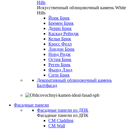
Hills
Искусственный облицовочный камень White
Hills
Йорк Брик
Бремен Брик
Дерри Брик
Каскад Рейндж
Кельн Брик
Кросс Фелл
Лондон Брик
Норд Ридж
Остия Брик
Реген Брик
Фьорд Лэнд
Сити Брик
Декоративный облицовочный камень
Балтфасад
Фасадные панели
Фасадные панели из ДПК
Фасадные панели из ДПК
CM Cladding
CM Wall