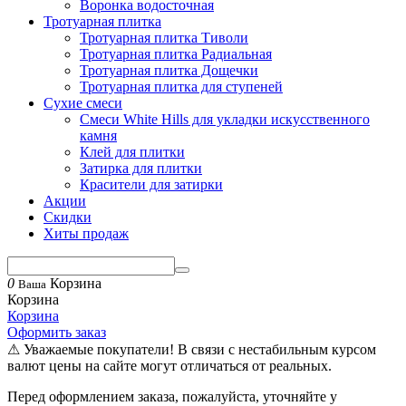
Воронка водосточная
Тротуарная плитка
Тротуарная плитка Тиволи
Тротуарная плитка Радиальная
Тротуарная плитка Дощечки
Тротуарная плитка для ступеней
Сухие смеси
Смеси White Hills для укладки искусственного
камня
Клей для плитки
Затирка для плитки
Красители для затирки
Акции
Скидки
Хиты продаж
0
Корзина
Ваша
Корзина
Корзина
Оформить заказ
⚠ Уважаемые покупатели! В связи с нестабильным курсом
валют цены на сайте могут отличаться от реальных.
Перед оформлением заказа, пожалуйста, уточняйте у