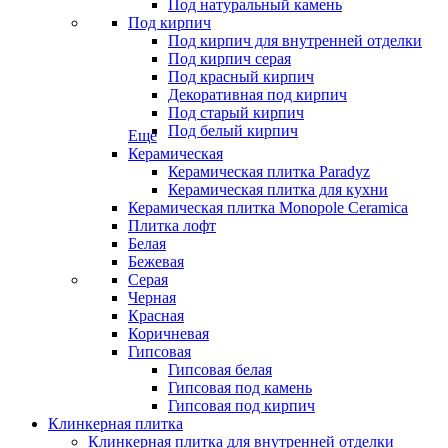
Под натуральный камень
Под кирпич
Под кирпич для внутренней отделки
Под кирпич серая
Под красный кирпич
Декоративная под кирпич
Под старый кирпич
Под белый кирпич
Еще
Керамическая
Керамическая плитка Paradyz
Керамическая плитка для кухни
Керамическая плитка Monopole Ceramica
Плитка лофт
Белая
Бежевая
Серая
Черная
Красная
Коричневая
Гипсовая
Гипсовая белая
Гипсовая под камень
Гипсовая под кирпич
Клинкерная плитка
Клинкерная плитка для внутренней отделки