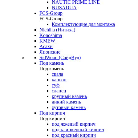
NAUTIC PRIME LINE
NUSADUA
FCS-Group
FCS-Group
Комплектующие для монтажа
Nichiha (Нитиха)
Konoshima
KMEW
Асахи
Японские
SidWood (СайдВуд)
Под камень
Под камень
скала
каньон
туф
сланец
крупный камень
дикий камень
бутовый камень
Под кирпич
Под кирпич
под жженый кирпич
под клинкерный кирпич
под красный кирпич