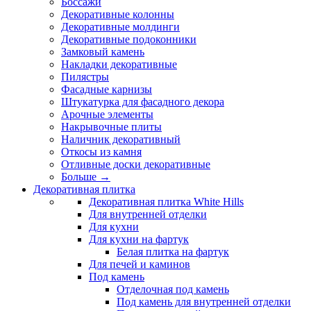
Боссажи
Декоративные колонны
Декоративные молдинги
Декоративные подоконники
Замковый камень
Накладки декоративные
Пилястры
Фасадные карнизы
Штукатурка для фасадного декора
Арочные элементы
Накрывочные плиты
Наличник декоративный
Откосы из камня
Отливные доски декоративные
Больше
→
Декоративная плитка
Декоративная плитка White Hills
Для внутренней отделки
Для кухни
Для кухни на фартук
Белая плитка на фартук
Для печей и каминов
Под камень
Отделочная под камень
Под камень для внутренней отделки