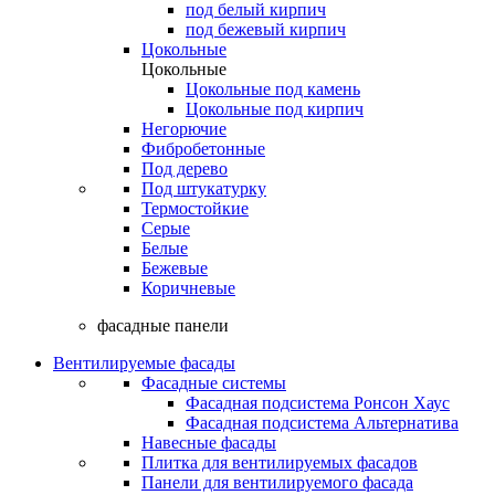
под белый кирпич
под бежевый кирпич
Цокольные
Цокольные
Цокольные под камень
Цокольные под кирпич
Негорючие
Фибробетонные
Под дерево
Под штукатурку
Термостойкие
Серые
Белые
Бежевые
Коричневые
фасадные панели
Вентилируемые фасады
Фасадные системы
Фасадная подсистема Ронсон Хаус
Фасадная подсистема Альтернатива
Навесные фасады
Плитка для вентилируемых фасадов
Панели для вентилируемого фасада