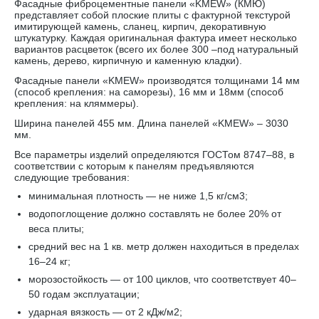
Фасадные фиброцементные панели «KMEW» (КМЮ)
представляет собой плоские плиты с фактурной текстурой
имитирующей камень, сланец, кирпич, декоративную
штукатурку. Каждая оригинальная фактура имеет несколько
вариантов расцветок (всего их более 300 –под натуральный
камень, дерево, кирпичную и каменную кладки).
Фасадные панели «KMEW» производятся толщинами 14 мм
(способ крепления: на саморезы), 16 мм и 18мм (способ
крепления: на кляммеры).
Ширина панелей 455 мм. Длина панелей «KMEW» – 3030
мм.
Все параметры изделий определяются ГОСТом 8747–88, в
соответствии с которым к панелям предъявляются
следующие требования:
минимальная плотность — не ниже 1,5 кг/см3;
водопоглощение должно составлять не более 20% от
веса плиты;
средний вес на 1 кв. метр должен находиться в пределах
16–24 кг;
морозостойкость — от 100 циклов, что соответствует 40–
50 годам эксплуатации;
ударная вязкость — от 2 кДж/м2;