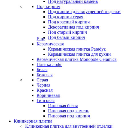
Под натуральный камень
Под кирпич
Под кирпич для внутренней отделки
Под кирпич серая
Под красный кирпич
Декоративная под кирпич
Под старый кирпич
Под белый кирпич
Еще
Керамическая
Керамическая плитка Paradyz
Керамическая плитка для кухни
Керамическая плитка Monopole Ceramica
Плитка лофт
Белая
Бежевая
Серая
Черная
Красная
Коричневая
Гипсовая
Гипсовая белая
Гипсовая под камень
Гипсовая под кирпич
Клинкерная плитка
Клинкерная плитка для внутренней отделки