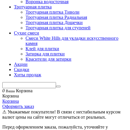
Воронка водосточная
Тротуарная плитка
Тротуарная плитка Тиволи
Тротуарная плитка Радиальная
Тротуарная плитка Дощечки
Тротуарная плитка для ступеней
Сухие смеси
Смеси White Hills для укладки искусственного
камня
Клей для плитки
Затирка для плитки
Красители для затирки
Акции
Скидки
Хиты продаж
0
Корзина
Ваша
Корзина
Корзина
Оформить заказ
⚠ Уважаемые покупатели! В связи с нестабильным курсом
валют цены на сайте могут отличаться от реальных.
Перед оформлением заказа, пожалуйста, уточняйте у