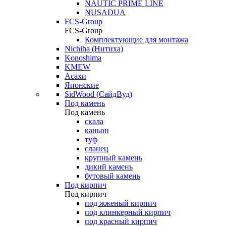
NAUTIC PRIME LINE
NUSADUA
FCS-Group
FCS-Group
Комплектующие для монтажа
Nichiha (Нитиха)
Konoshima
KMEW
Асахи
Японские
SidWood (СайдВуд)
Под камень
Под камень
скала
каньон
туф
сланец
крупный камень
дикий камень
бутовый камень
Под кирпич
Под кирпич
под жженый кирпич
под клинкерный кирпич
под красный кирпич