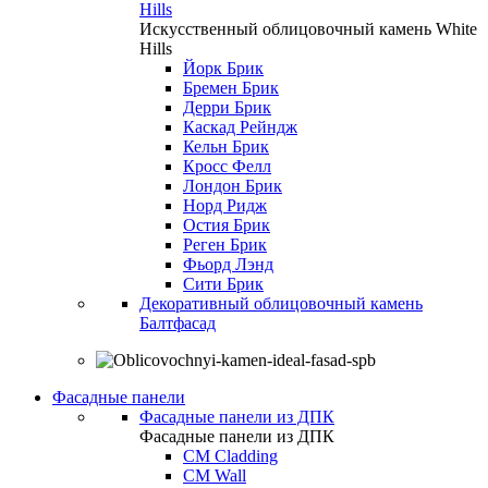
Hills
Искусственный облицовочный камень White
Hills
Йорк Брик
Бремен Брик
Дерри Брик
Каскад Рейндж
Кельн Брик
Кросс Фелл
Лондон Брик
Норд Ридж
Остия Брик
Реген Брик
Фьорд Лэнд
Сити Брик
Декоративный облицовочный камень
Балтфасад
Фасадные панели
Фасадные панели из ДПК
Фасадные панели из ДПК
CM Cladding
CM Wall