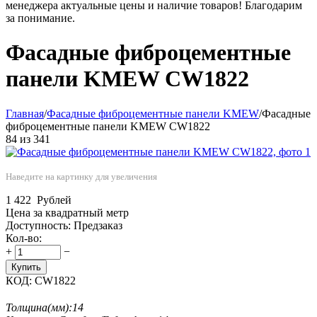
менеджера актуальные цены и наличие товаров! Благодарим
за понимание.
Фасадные фиброцементные
панели KMEW CW1822
Главная
/
Фасадные фиброцементные панели KMEW
/
Фасадные
фиброцементные панели KMEW CW1822
84
из
341
Наведите на картинку для увеличения
1 422
Рублей
Цена за квадратный метр
Доступность:
Предзаказ
Кол-во:
+
−
Купить
КОД:
CW1822
Толщина(мм):
14