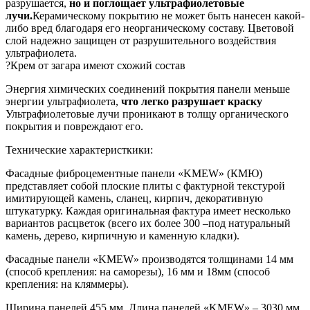
разрушается,
но и поглощает ультрафиолетовые
лучи.
Керамическому покрытию не может быть нанесен какой-
либо вред благодаря его неорганическому составу. Цветовой
слой надежно защищен от разрушительного воздействия
ультрафиолета.
?Крем от загара имеют схожий состав
Энергия химических соединений покрытия панели меньше
энергии ультрафиолета,
что легко разрушает краску
Ультрафиолетовые лучи проникают в толщу органического
покрытия и повреждают его.
Технические характеристкики:
Фасадные фиброцементные панели «KMEW» (КМЮ)
представляет собой плоские плиты с фактурной текстурой
имитирующей камень, сланец, кирпич, декоративную
штукатурку. Каждая оригинальная фактура имеет несколько
вариантов расцветок (всего их более 300 –под натуральный
камень, дерево, кирпичную и каменную кладки).
Фасадные панели «KMEW» производятся толщинами 14 мм
(способ крепления: на саморезы), 16 мм и 18мм (способ
крепления: на кляммеры).
Ширина панелей 455 мм. Длина панелей «KMEW» – 3030 мм.