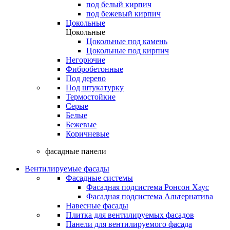
под белый кирпич
под бежевый кирпич
Цокольные
Цокольные
Цокольные под камень
Цокольные под кирпич
Негорючие
Фибробетонные
Под дерево
Под штукатурку
Термостойкие
Серые
Белые
Бежевые
Коричневые
фасадные панели
Вентилируемые фасады
Фасадные системы
Фасадная подсистема Ронсон Хаус
Фасадная подсистема Альтернатива
Навесные фасады
Плитка для вентилируемых фасадов
Панели для вентилируемого фасада