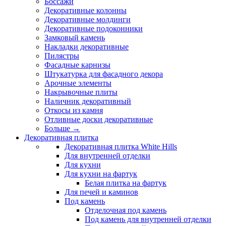
Боссажи
Декоративные колонны
Декоративные молдинги
Декоративные подоконники
Замковый камень
Накладки декоративные
Пилястры
Фасадные карнизы
Штукатурка для фасадного декора
Арочные элементы
Накрывочные плиты
Наличник декоративный
Откосы из камня
Отливные доски декоративные
Больше
→
Декоративная плитка
Декоративная плитка White Hills
Для внутренней отделки
Для кухни
Для кухни на фартук
Белая плитка на фартук
Для печей и каминов
Под камень
Отделочная под камень
Под камень для внутренней отделки