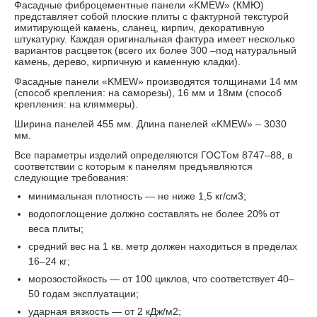
Фасадные фиброцементные панели «KMEW» (КМЮ)
представляет собой плоские плиты с фактурной текстурой
имитирующей камень, сланец, кирпич, декоративную
штукатурку. Каждая оригинальная фактура имеет несколько
вариантов расцветок (всего их более 300 –под натуральный
камень, дерево, кирпичную и каменную кладки).
Фасадные панели «KMEW» производятся толщинами 14 мм
(способ крепления: на саморезы), 16 мм и 18мм (способ
крепления: на кляммеры).
Ширина панелей 455 мм. Длина панелей «KMEW» – 3030
мм.
Все параметры изделий определяются ГОСТом 8747–88, в
соответствии с которым к панелям предъявляются
следующие требования:
минимальная плотность — не ниже 1,5 кг/см3;
водопоглощение должно составлять не более 20% от
веса плиты;
средний вес на 1 кв. метр должен находиться в пределах
16–24 кг;
морозостойкость — от 100 циклов, что соответствует 40–
50 годам эксплуатации;
ударная вязкость — от 2 кДж/м2;