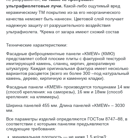
ультрафиолетовые лучи.
Какой-либо ощутимый вред
керамическому TM покрытию из-за его неорганического
качества неможет быть нанесен. Цветовой слой получает
надежную защиту от разрушительного воздействия
ультрафиолета. *Крема от загара имеют схожий состав
Технические характеристкики:
Фасадные фиброцементные панели «KMEW» (КМЮ)
представляет собой плоские плиты с фактурной текстурой
имитирующей камень, сланец, кирпич, декоративную
штукатурку. Каждая оригинальная фактура имеет несколько
вариантов расцветок (всего их более 300 –под натуральный
камень, дерево, кирпичную и каменную кладки).
Фасадные панели «KMEW» производятся толщинами 14 мм
(способ крепления: на саморезы), 16 мм и 18мм (способ
крепления: на кляммеры).
Ширина панелей 455 мм. Длина панелей «KMEW» – 3030
мм.
Все параметры изделий определяются ГОСТом 8747–88, в
соответствии с которымк панелям предъявляются
следующие требования:
минимальная плотность — не ниже 1,5 кг/см3;