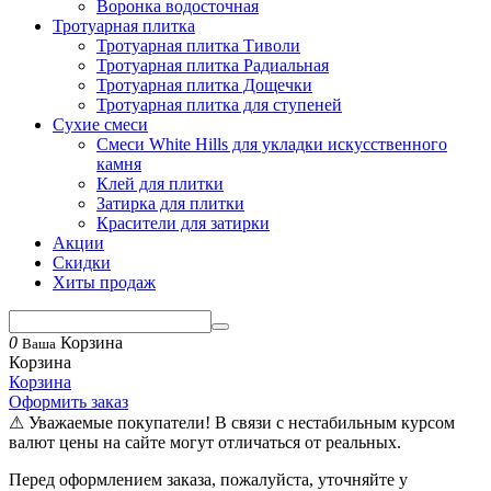
Воронка водосточная
Тротуарная плитка
Тротуарная плитка Тиволи
Тротуарная плитка Радиальная
Тротуарная плитка Дощечки
Тротуарная плитка для ступеней
Сухие смеси
Смеси White Hills для укладки искусственного
камня
Клей для плитки
Затирка для плитки
Красители для затирки
Акции
Скидки
Хиты продаж
0
Корзина
Ваша
Корзина
Корзина
Оформить заказ
⚠ Уважаемые покупатели! В связи с нестабильным курсом
валют цены на сайте могут отличаться от реальных.
Перед оформлением заказа, пожалуйста, уточняйте у