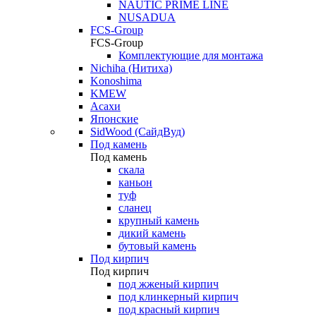
NAUTIC PRIME LINE
NUSADUA
FCS-Group
FCS-Group
Комплектующие для монтажа
Nichiha (Нитиха)
Konoshima
KMEW
Асахи
Японские
SidWood (СайдВуд)
Под камень
Под камень
скала
каньон
туф
сланец
крупный камень
дикий камень
бутовый камень
Под кирпич
Под кирпич
под жженый кирпич
под клинкерный кирпич
под красный кирпич