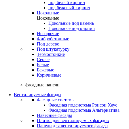
под белый кирпич
под бежевый кирпич
Цокольные
Цокольные
Цокольные под камень
Цокольные под кирпич
Негорючие
Фибробетонные
Под дерево
Под штукатурку
Термостойкие
Серые
Белые
Бежевые
Коричневые
фасадные панели
Вентилируемые фасады
Фасадные системы
Фасадная подсистема Ронсон Хаус
Фасадная подсистема Альтернатива
Навесные фасады
Плитка для вентилируемых фасадов
Панели для вентилируемого фасада