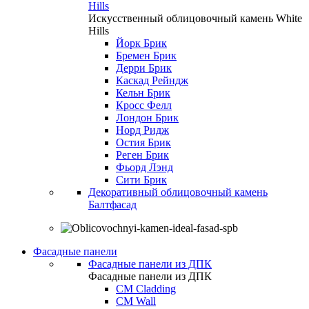
Hills
Искусственный облицовочный камень White
Hills
Йорк Брик
Бремен Брик
Дерри Брик
Каскад Рейндж
Кельн Брик
Кросс Фелл
Лондон Брик
Норд Ридж
Остия Брик
Реген Брик
Фьорд Лэнд
Сити Брик
Декоративный облицовочный камень
Балтфасад
Фасадные панели
Фасадные панели из ДПК
Фасадные панели из ДПК
CM Cladding
CM Wall