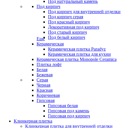
Под натуральный камень
Под кирпич
Под кирпич для внутренней отделки
Под кирпич серая
Под красный кирпич
Декоративная под кирпич
Под старый кирпич
Под белый кирпич
Еще
Керамическая
Керамическая плитка Paradyz
Керамическая плитка для кухни
Керамическая плитка Monopole Ceramica
Плитка лофт
Белая
Бежевая
Серая
Черная
Красная
Коричневая
Гипсовая
Гипсовая белая
Гипсовая под камень
Гипсовая под кирпич
Клинкерная плитка
Клинкерная плитка для внутренней отделки