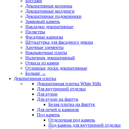
Боссажи
Декоративные колонны
Декоративные молдинги
Декоративные подоконники
Замковый камень
Накладки декоративные
Пилястры
Фасадные карнизы
Штукатурка для фасадного декора
Арочные элементы
Накрывочные плиты
Наличник декоративный
Откосы из камня
Отливные доски декоративные
Больше
→
Декоративная плитка
Декоративная плитка White Hills
Для внутренней отделки
Для кухни
Для кухни на фартук
Белая плитка на фартук
Для печей и каминов
Под камень
Отделочная под камень
Под камень для внутренней отделки