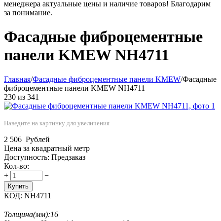
менеджера актуальные цены и наличие товаров! Благодарим
за понимание.
Фасадные фиброцементные
панели KMEW NH4711
Главная
/
Фасадные фиброцементные панели KMEW
/
Фасадные
фиброцементные панели KMEW NH4711
230
из
341
Наведите на картинку для увеличения
2 506
Рублей
Цена за квадратный метр
Доступность:
Предзаказ
Кол-во:
+
−
Купить
КОД:
NH4711
Толщина(мм):
16