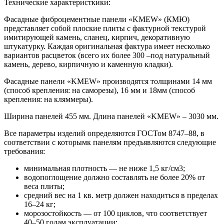
Технические характеристкики:
Фасадные фиброцементные панели «KMEW» (КМЮ)
представляет собой плоские плиты с фактурной текстурой
имитирующей камень, сланец, кирпич, декоративную
штукатурку. Каждая оригинальная фактура имеет несколько
вариантов расцветок (всего их более 300 –под натуральный
камень, дерево, кирпичную и каменную кладки).
Фасадные панели «KMEW» производятся толщинами 14 мм
(способ крепления: на саморезы), 16 мм и 18мм (способ
крепления: на кляммеры).
Ширина панелей 455 мм. Длина панелей «KMEW» – 3030 мм.
Все параметры изделий определяются ГОСТом 8747–88, в
соответствии с которымк панелям предъявляются следующие
требования:
минимальная плотность — не ниже 1,5 кг/см3;
водопоглощение должно составлять не более 20% от
веса плиты;
средний вес на 1 кв. метр должен находиться в пределах
16–24 кг;
морозостойкость — от 100 циклов, что соответствует
40–50 годам эксплуатации;