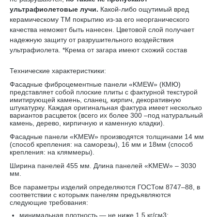
ультрафиолетовые лучи.
Какой-либо ощутимый вред
керамическому TM покрытию из-за его неорганического
качества неможет быть нанесен. Цветовой слой получает
надежную защиту от разрушительного воздействия
ультрафиолета. *Крема от загара имеют схожий состав
Технические характеристкики:
Фасадные фиброцементные панели «KMEW» (КМЮ)
представляет собой плоские плиты с фактурной текстурой
имитирующей камень, сланец, кирпич, декоративную
штукатурку. Каждая оригинальная фактура имеет несколько
вариантов расцветок (всего их более 300 –под натуральный
камень, дерево, кирпичную и каменную кладки).
Фасадные панели «KMEW» производятся толщинами 14 мм
(способ крепления: на саморезы), 16 мм и 18мм (способ
крепления: на кляммеры).
Ширина панелей 455 мм. Длина панелей «KMEW» – 3030
мм.
Все параметры изделий определяются ГОСТом 8747–88, в
соответствии с которымк панелям предъявляются
следующие требования:
минимальная плотность — не ниже 1,5 кг/см3;