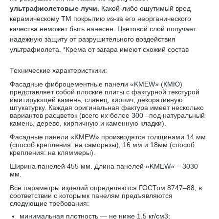
ультрафиолетовые лучи.
Какой-либо ощутимый вред
керамическому TM покрытию из-за его неорганического
качества неможет быть нанесен. Цветовой слой получает
надежную защиту от разрушительного воздействия
ультрафиолета. *Крема от загара имеют схожий состав
Технические характеристкики:
Фасадные фиброцементные панели «KMEW» (КМЮ)
представляет собой плоские плиты с фактурной текстурой
имитирующей камень, сланец, кирпич, декоративную
штукатурку. Каждая оригинальная фактура имеет несколько
вариантов расцветок (всего их более 300 –под натуральный
камень, дерево, кирпичную и каменную кладки).
Фасадные панели «KMEW» производятся толщинами 14 мм
(способ крепления: на саморезы), 16 мм и 18мм (способ
крепления: на кляммеры).
Ширина панелей 455 мм. Длина панелей «KMEW» – 3030
мм.
Все параметры изделий определяются ГОСТом 8747–88, в
соответствии с которымк панелям предъявляются
следующие требования:
минимальная плотность — не ниже 1,5 кг/см3;