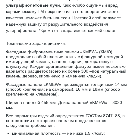
ультрафиолетовые лучи.
Какой-либо ощутимый вред
керамическому TM покрытию из-за его неорганического
качества неможет быть нанесен. Цветовой слой получает
надежную защиту от разрушительного воздействия
ультрафиолета. *Крема от загара имеют схожий состав
Технические характеристкики:
Фасадные фиброцементные панели «KMEW» (КМЮ)
представляет собой плоские плиты с фактурной текстурой
имитирующей камень, сланец, кирпич, декоративную
штукатурку. Каждая оригинальная фактура имеет несколько
вариантов расцветок (всего их более 300 –под натуральный
камень, дерево, кирпичную и каменную кладки).
Фасадные панели «KMEW» производятся толщинами 14 мм
(способ крепления: на саморезы), 16 мм и 18мм (способ
крепления: на кляммеры).
Ширина панелей 455 мм. Длина панелей «KMEW» – 3030
мм.
Все параметры изделий определяются ГОСТом 8747–88, в
соответствии с которымк панелям предъявляются
следующие требования:
минимальная плотность — не ниже 1,5 кг/см3;