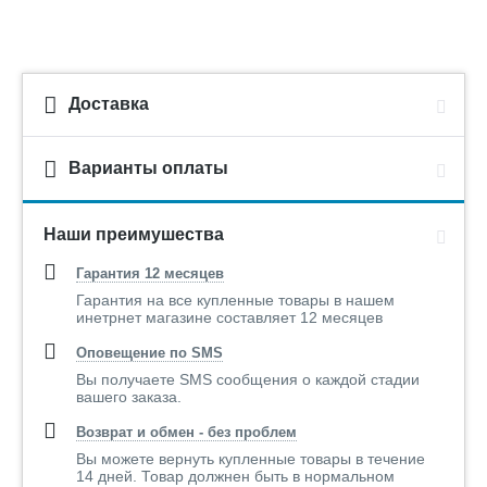
Самый передовой тип покрытия. Поверх керамического
Доставка
покрытия наносится слой светокатализаторов, которые под
действием ультрафиолетовых лучей разрушают механизмы
прилипания грязи к поверхности панелей. Благодаря этому
Варианты оплаты
грязь легко смывается дождем.
Наши преимушества
Гарантия 12 месяцев
Гарантия на все купленные товары в нашем
инетрнет магазине составляет 12 месяцев
Так работает механизм самоочищения панелей.
Разрушительное свойство светокатализаторов – очищение
Оповещение по SMS
воздуха путем воздействия на бактерии.
Вы получаете SMS сообщения о каждой стадии
вашего заказа.
Например,загрязнительными веществами являются азотная
кислота NOx, содержащаяся в выхлопных газах
Возврат и обмен - без проблем
автомобилей. и серная кислота SOx, содержащся в дыме
Вы можете вернуть купленные товары в течение
промышленных предприятий. Разрушительный эффект
14 дней. Товар должнен быть в нормальном