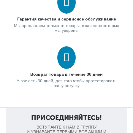
Вентилируемый фасад не является герметичным и капли
дождя могут попадать в воздушную прослойку, где
беспрепятственно стекают вниз по стартовой планке. При
Гарантия качества и сервисное обслуживание
этом фасад здания остается сухим и не подвергается
внешнему воздействию.
Мы предлагаем только те товары, в качестве которых
мы уверены
3. Отсутствие нагрева основного фасада здания.
Вентилируемый фасад KMEW нагреваясь, передает
тепловую энергию воздушной прослойке. Теплый воздух
поднимается вверх, освобождая место охлажденному, тем
Возврат товара в течение 30 дней
самым, исключая нагрев основного фасада здания.
У вас есть 30 дней, для того чтобы протестировать
вашу покупку
Конструкция вентилируемого фасада KMEW в разрезе
Вентилируемый фасад KMEW соответствует мировым
ПРИСОЕДИНЯЙТЕСЬ!
стандартам качества и имеет технологичную конструкцию,
позволяющую реализовать принципы естественной
ВСТУПАЙТЕ К НАМ В ГРУППУ
вентиляции. Внизу конструкции расположено входное
И УЗНАВАЙТЕ ПЕРВЫМИ ВСЕ АКЦИИ И