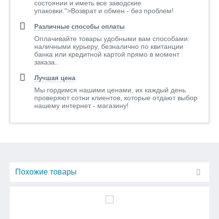
состоянии и иметь все заводские
фотокерамики заключается в расщеплении вредных
упаковки.">Возврат и обмен - без проблем!
загрязняющих бактерий, находящихся в атмосфере, на
нейтральные ионы, и расщепленные частицы смываются
Различные способы оплаты
дождевой водой.
Оплачивайте товары удобными вам способами:
наличными курьеру, безналично по квитанции
Светокатализаторы,нанесенные на поверхность сайдинга,
банка или кредитной картой прямо в момент
обладают свойством расщеплять соединения азота до ионов
заказа..
азотной кислоты NO3 при помощи солнечного света,
Лучшая цена
которые смываются водой.
Мы гордимся нашими ценами, их каждый день
проверяют сотни клиентов, которые отдают выбор
Смываемая дождевая вода нейтральна к окружающей
нашему интернет - магазину!
среде.
Точно также оксид серы превращается в ион SOx, который
является безвредным для атмосферы.
Похожие товары
Поскольку энергия соединений больше, чем энергия
воздействия ультрафиолетовых лучей,соединения не только
не разрушаются,
но также не пропускают