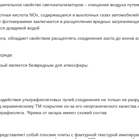
ительное свойство светокатализаторов – очищение воздуха путем 
тная кислота NOx, содержащаяся в выхлопных газах автомобилей.
фотокерамики заключается в расщеплении вредных загрязняющих
ся дождевой водой.
га, обладают свойством расщеплять соединения азота до ионов а
среде.
торый является безвредным для атмосферы.
оздействия ультрафиолетовых лучей,соединения не только не раз
 керамическому TM покрытию из-за его неорганического качества 
трафиолета. *Крема от загара имеют схожий состав
ставляет собой плоские плиты с фактурной текстурой имитирующ