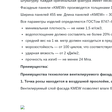
штукатурку. Каждая оригинальная фактура имеет неско
Фасадные панели «KMEW» производятся толщинами 14 
Ширина панелей 455 мм. Длина панелей «KMEW» – 3
Все параметры изделий определяются ГОСТом 8747–88
минимальная плотность — не ниже 1,5 кг/см3;
водопоглощение должно составлять не более 20% о
средний вес на 1 кв. метр должен находиться в пре
морозостойкость — от 100 циклов, что соответствуе
ударная вязкость — от 2 кДж/м2;
прочность на изгиб — не менее 24 Мпа.
Преимущества:
Преимущества технологии вентилируемого фасад
1. Точка росы находится в воздушной прослойке, а
Вентилируемый слой фасада KMEW позволяет влаге бе