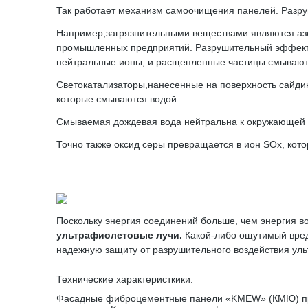
Так работает механизм самоочищения панелей. Разруш
Например,загрязнительными веществами являются азо
промышленных предприятий. Разрушительный эффект 
нейтральные ионы, и расщепленные частицы смывают
Светокатализаторы,нанесенные на поверхность сайдин
которые смываются водой.
Смываемая дождевая вода нейтральна к окружающей 
Точно также оксид серы превращается в ион SOx, ко
Поскольку энергия соединений больше, чем энергия в
ультрафиолетовые лучи.
Какой-либо ощутимый вред
надежную защиту от разрушительного воздействия уль
Технические характеристкики:
Фасадные фиброцементные панели «KMEW» (КМЮ) пред