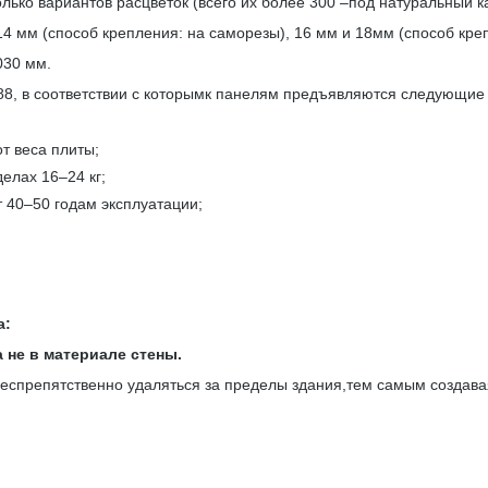
лько вариантов расцветок (всего их более 300 –под натуральный к
мм (способ крепления: на саморезы), 16 мм и 18мм (способ креп
030 мм.
, в соответствии с которымк панелям предъявляются следующие 
т веса плиты;
делах 16–24 кг;
т 40–50 годам эксплуатации;
а:
 не в материале стены.
спрепятственно удаляться за пределы здания,тем самым создавая