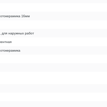
фотокерамика 16мм
, для наружных работ
ентная
фотокерамика