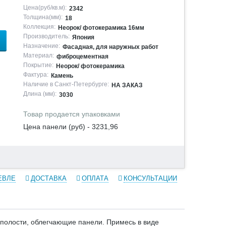
Цена(руб/кв.м):
2342
Толщина(мм):
18
Коллекция:
Неорок/ фотокерамика 16мм
Производитель:
Япония
Назначение:
Фасадная, для наружных работ
Материал:
фиброцементная
Покрытие:
Неорок/ фотокерамика
Фактура:
Камень
Наличие в Санкт-Петербурге:
НА ЗАКАЗ
Длина (мм):
3030
Товар продается упаковками
Цена панели (руб) - 3231,96
ЕВЛЕ
ДОСТАВКА
ОПЛАТА
КОНСУЛЬТАЦИИ
полости, облегчающие панели. Примесь в виде