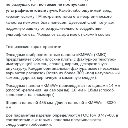
не разрушаются,
но также не пропускают
ультрафиолетовые лучи.
Какой-либо ощутимый вред
керамическому TM покрытию из-за его неорганического
качества неможет быть нанесен. Цветовой слой получает
надежную защиту от разрушительного воздействия
ультрафиолета. *Крема от загара имеют схожий состав
Технические характеристкики:
Фасадные фиброцементные панели «KMEW» (КМЮ)
представляет собой плоские плиты с фактурной текстурой
имитирующей камень, сланец, кирпич, декоративную
штукатурку. Каждая оригинальная фактура имеет несколько
вариантов расцветок (всего их более 300 –под натуральный
камень, дерево, кирпичную и каменную кладки).
Фасадные панели «KMEW» производятся толщинами 14 мм
(способ крепления: на саморезы), 16 мм и 18мм (способ
крепления: на кляммеры).
Ширина панелей 455 мм. Длина панелей «KMEW» – 3030
мм.
Все параметры изделий определяются ГОСТом 8747–88, в
соответствии с которымк панелям предъявляются
следующие требования: