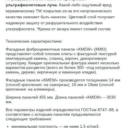
ультрафиолетовые лучи.
Какой-либо ощутимый вред
керамическому TM покрытию из-за его неорганического
качества неможет быть нанесен. Цветовой слой получает
надежную защиту от разрушительного воздействия
ультрафиолета. *Крема от загара имеют схожий состав
Технические характеристкики:
Фасадные фиброцементные панели «KMEW» (КМЮ)
представляет собой плоские плиты с фактурной текстурой
имитирующей камень, сланец, кирпич, декоративную
штукатурку. Каждая оригинальная фактура имеет несколько
вариантов расцветок (всего их более 300 –под натуральный
камень, дерево, кирпичную и каменную кладки).
Фасадные панели «KMEW» производятся толщинами 14 мм
(способ крепления: на саморезы), 16 мм и 18мм (способ
крепления: на кляммеры).
Ширина панелей 455 мм. Длина панелей «KMEW» – 3030
мм.
Все параметры изделий определяются ГОСТом 8747–88, в
соответствии с которымк панелям предъявляются
следующие требования:
минимальная плотность — не ниже 1,5 кг/см3;