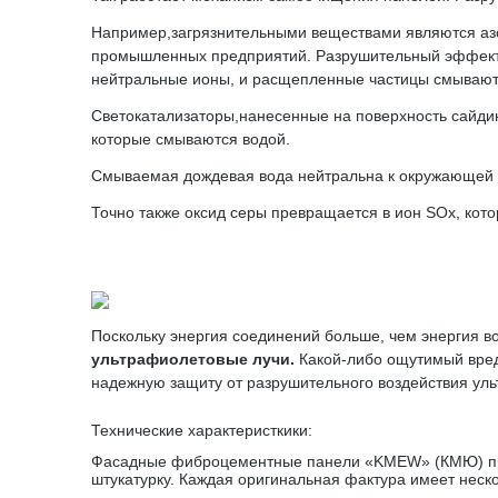
Например,загрязнительными веществами являются азо
промышленных предприятий. Разрушительный эффект 
нейтральные ионы, и расщепленные частицы смывают
Светокатализаторы,нанесенные на поверхность сайдин
которые смываются водой.
Смываемая дождевая вода нейтральна к окружающей 
Точно также оксид серы превращается в ион SOx, ко
Поскольку энергия соединений больше, чем энергия в
ультрафиолетовые лучи.
Какой-либо ощутимый вред
надежную защиту от разрушительного воздействия уль
Технические характеристкики:
Фасадные фиброцементные панели «KMEW» (КМЮ) пред
штукатурку. Каждая оригинальная фактура имеет неско