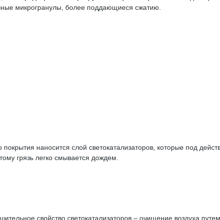
ичные микрогранулы, более поддающиеся сжатию.
о покрытия наносится слой светокатализаторов, которые под дей
тому грязь легко смывается дождем.
ительное свойство светокатализаторов – очищение воздуха путем 