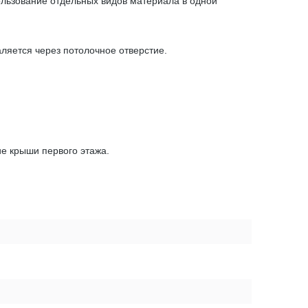
ользование отдельных видов материала в одной
аляется через потолочное отверстие.
ие крыши первого этажа.