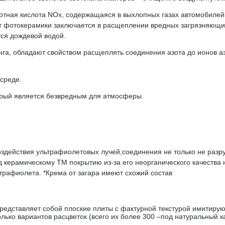
тная кислота NOx, содержащаяся в выхлопных газах автомобилей.
фотокерамики заключается в расщеплении вредных загрязняющих
ся дождевой водой.
га, обладают свойством расщеплять соединения азота до ионов а
среде.
торый является безвредным для атмосферы.
оздействия ультрафиолетовых лучей,соединения не только не раз
 керамическому TM покрытию из-за его неорганического качества 
трафиолета. *Крема от загара имеют схожий состав
ставляет собой плоские плиты с фактурной текстурой имитирующ
лько вариантов расцветок (всего их более 300 –под натуральный к