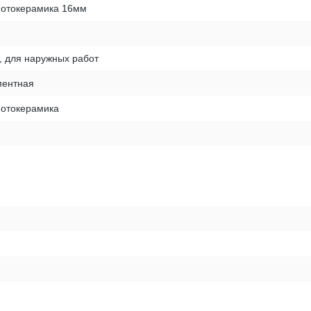
фотокерамика 16мм
, для наружных работ
ентная
фотокерамика