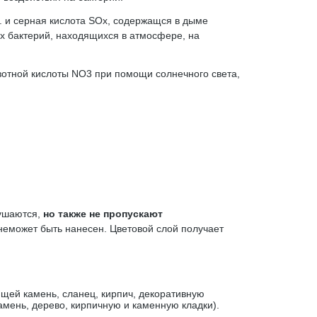
 и серная кислота SOx, содержащся в дыме
 бактерий, находящихся в атмосфере, на
зотной кислоты NO3 при помощи солнечного света,
рушаются,
но также не пропускают
неможет быть нанесен. Цветовой слой получает
ей камень, сланец, кирпич, декоративную
амень, дерево, кирпичную и каменную кладки).