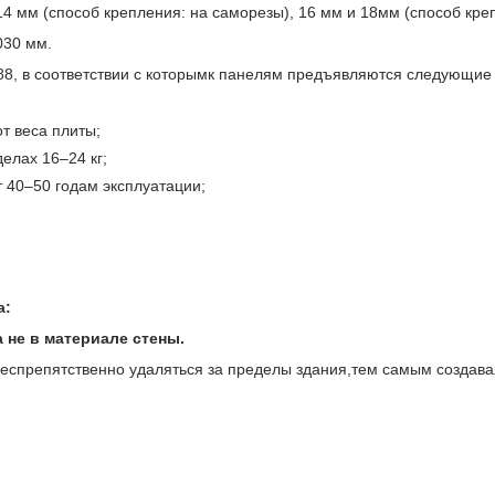
мм (способ крепления: на саморезы), 16 мм и 18мм (способ креп
030 мм.
, в соответствии с которымк панелям предъявляются следующие 
т веса плиты;
делах 16–24 кг;
т 40–50 годам эксплуатации;
а:
 не в материале стены.
спрепятственно удаляться за пределы здания,тем самым создавая