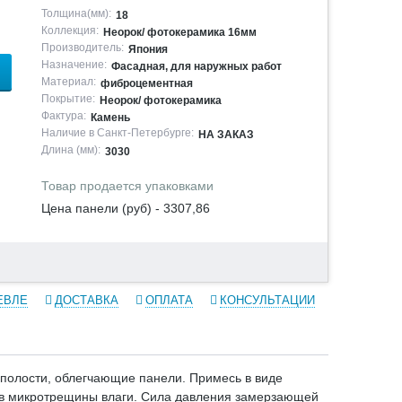
Толщина(мм):
18
Коллекция:
Неорок/ фотокерамика 16мм
Производитель:
Япония
Назначение:
Фасадная, для наружных работ
Материал:
фиброцементная
Покрытие:
Неорок/ фотокерамика
Фактура:
Камень
Наличие в Санкт-Петербурге:
НА ЗАКАЗ
Длина (мм):
3030
Товар продается упаковками
Цена панели (руб) - 3307,86
ЕВЛЕ
ДОСТАВКА
ОПЛАТА
КОНСУЛЬТАЦИИ
полости, облегчающие панели. Примесь в виде
й в микротрещины влаги. Сила давления замерзающей