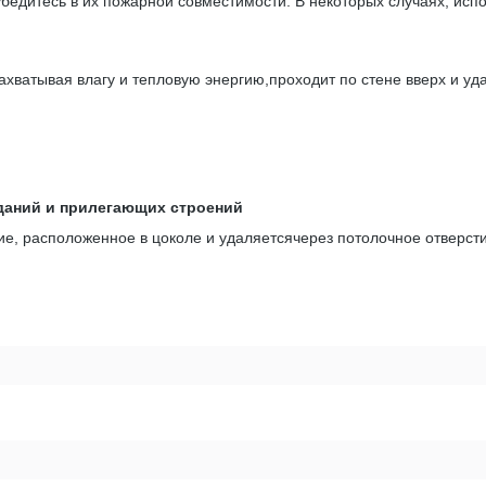
бедитесь в их пожарной совместимости. В некоторых случаях, исп
захватывая влагу и тепловую энергию,проходит по стене вверх и уд
даний и прилегающих строений
тие, расположенное в цоколе и удаляетсячерез потолочное отверст