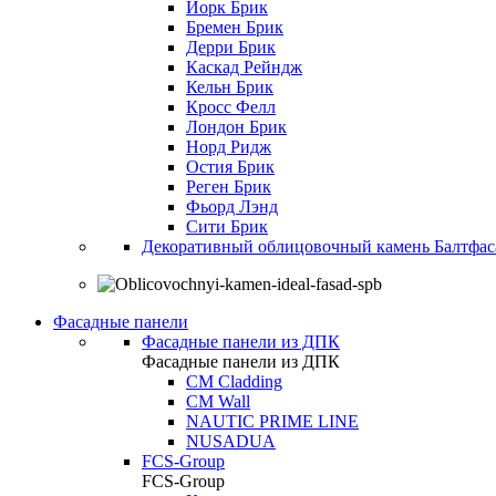
Йорк Брик
Бремен Брик
Дерри Брик
Каскад Рейндж
Кельн Брик
Кросс Фелл
Лондон Брик
Норд Ридж
Остия Брик
Реген Брик
Фьорд Лэнд
Сити Брик
Декоративный облицовочный камень Балтфас
Фасадные панели
Фасадные панели из ДПК
Фасадные панели из ДПК
CM Cladding
CM Wall
NAUTIC PRIME LINE
NUSADUA
FCS-Group
FCS-Group