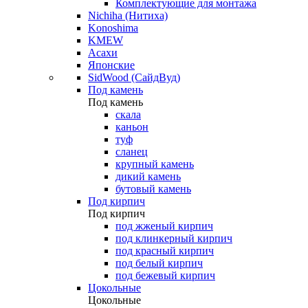
Комплектующие для монтажа
Nichiha (Нитиха)
Konoshima
KMEW
Асахи
Японские
SidWood (СайдВуд)
Под камень
Под камень
скала
каньон
туф
сланец
крупный камень
дикий камень
бутовый камень
Под кирпич
Под кирпич
под жженый кирпич
под клинкерный кирпич
под красный кирпич
под белый кирпич
под бежевый кирпич
Цокольные
Цокольные