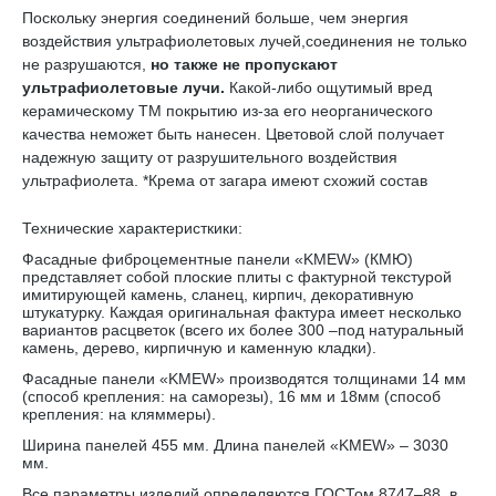
Поскольку энергия соединений больше, чем энергия
воздействия ультрафиолетовых лучей,соединения не только
не разрушаются,
но также не пропускают
ультрафиолетовые лучи.
Какой-либо ощутимый вред
керамическому TM покрытию из-за его неорганического
качества неможет быть нанесен. Цветовой слой получает
надежную защиту от разрушительного воздействия
ультрафиолета. *Крема от загара имеют схожий состав
Технические характеристкики:
Фасадные фиброцементные панели «KMEW» (КМЮ)
представляет собой плоские плиты с фактурной текстурой
имитирующей камень, сланец, кирпич, декоративную
штукатурку. Каждая оригинальная фактура имеет несколько
вариантов расцветок (всего их более 300 –под натуральный
камень, дерево, кирпичную и каменную кладки).
Фасадные панели «KMEW» производятся толщинами 14 мм
(способ крепления: на саморезы), 16 мм и 18мм (способ
крепления: на кляммеры).
Ширина панелей 455 мм. Длина панелей «KMEW» – 3030
мм.
Все параметры изделий определяются ГОСТом 8747–88, в