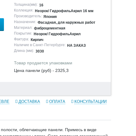
Толщина(мм):
16
Коллекция:
Неорок/ ГидрофильАкрил 16 мм
Производитель:
Япония
Назначение:
Фасадная, для наружных работ
Материал:
фиброцементная
Покрытие:
Неорок/ ГидрофильАкрил
Фактура:
Кирпич
Наличие в Санкт-Петербурге:
НА ЗАКАЗ
Длина (мм):
3030
Товар продается упаковками
Цена панели (руб) - 2325,3
ЕВЛЕ
ДОСТАВКА
ОПЛАТА
КОНСУЛЬТАЦИИ
 полости, облегчающие панели. Примесь в виде