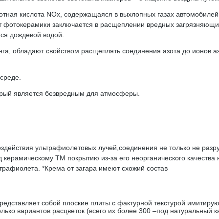
тная кислота NOx, содержащаяся в выхлопных газах автомобилей.
фотокерамики заключается в расщеплении вредных загрязняющих
ся дождевой водой.
га, обладают свойством расщеплять соединения азота до ионов а
среде.
торый является безвредным для атмосферы.
оздействия ультрафиолетовых лучей,соединения не только не раз
 керамическому TM покрытию из-за его неорганического качества 
трафиолета. *Крема от загара имеют схожий состав
ставляет собой плоские плиты с фактурной текстурой имитирующ
лько вариантов расцветок (всего их более 300 –под натуральный к