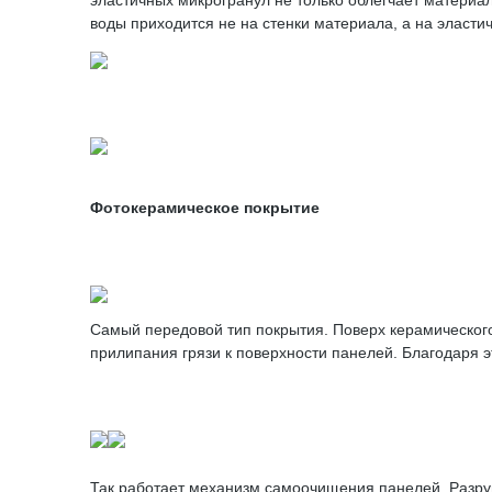
эластичных микрогранул не только облегчает матери
воды приходится не на стенки материала, а на эласт
Фотокерамическое покрытие
Самый передовой тип покрытия. Поверх керамическог
прилипания грязи к поверхности панелей. Благодаря э
Так работает механизм самоочищения панелей. Разруш