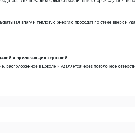
бедитесь в их пожарной совместимости. В некоторых случаях, исп
захватывая влагу и тепловую энергию,проходит по стене вверх и уд
даний и прилегающих строений
тие, расположенное в цоколе и удаляетсячерез потолочное отверст