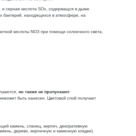
 и серная кислота SOx, содержащся в дыме
 бактерий, находящихся в атмосфере, на
зотной кислоты NO3 при помощи солнечного света,
рушаются,
но также не пропускают
неможет быть нанесен. Цветовой слой получает
ей камень, сланец, кирпич, декоративную
амень, дерево, кирпичную и каменную кладки).