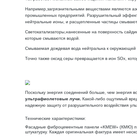
Например,загрязнительными веществами являются азо
промышленных предприятий. Разрушительный эффект 
нейтральные ионы, и расщепленные частицы смывают
Светокатализаторы,нанесенные на поверхность сайдин
которые смываются водой.
Смываемая дождевая вода нейтральна к окружающей 
Точно также оксид серы превращается в ион SOx, ко
Поскольку энергия соединений больше, чем энергия в
ультрафиолетовые лучи.
Какой-либо ощутимый вред
надежную защиту от разрушительного воздействия уль
Технические характеристкики:
Фасадные фиброцементные панели «KMEW» (КМЮ) пред
штукатурку. Каждая оригинальная фактура имеет неско