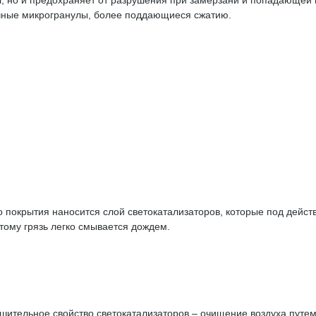
ал, но и предохраняет от разрушения при замерзани и попадающе
ичные микрогранулы, более поддающиеся сжатию.
о покрытия наносится слой светокатализаторов, которые под дей
тому грязь легко смывается дождем.
ительное свойство светокатализаторов – очищение воздуха путем 