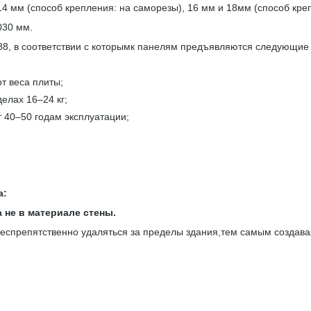
мм (способ крепления: на саморезы), 16 мм и 18мм (способ креп
030 мм.
, в соответствии с которымк панелям предъявляются следующие 
т веса плиты;
делах 16–24 кг;
т 40–50 годам эксплуатации;
а:
 не в материале стены.
спрепятственно удаляться за пределы здания,тем самым создавая