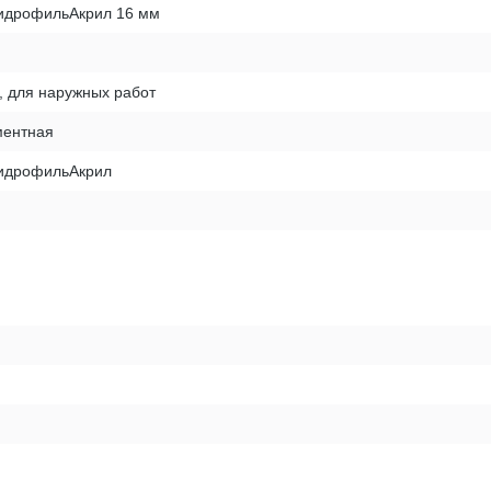
ГидрофильАкрил 16 мм
, для наружных работ
ентная
ГидрофильАкрил