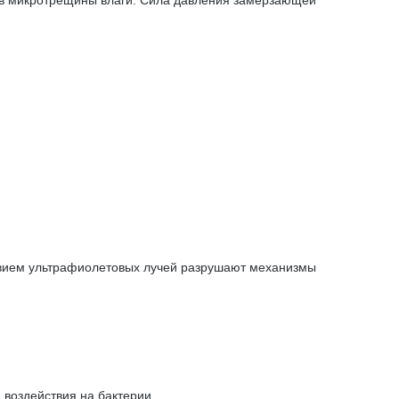
й в микротрещины влаги. Сила давления замерзающей
ствием ультрафиолетовых лучей разрушают механизмы
воздействия на бактерии.