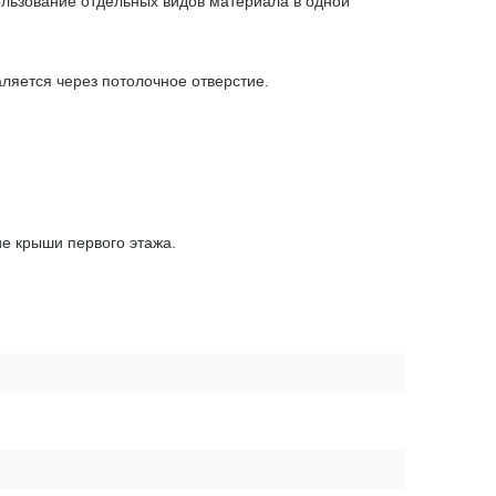
ользование отдельных видов материала в одной
аляется через потолочное отверстие.
ие крыши первого этажа.